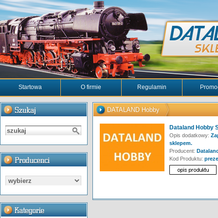
Startowa
O firmie
Regulamin
Promo
DATALAND Hobby
Dataland Hobby 
Opis dodatkowy:
Zap
sklepem.
Producent:
Datalan
Kod Produktu:
preze