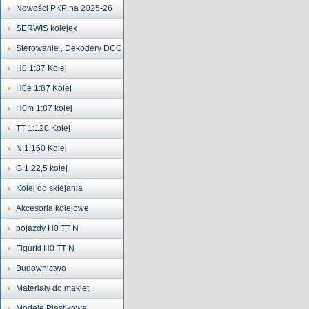
Nowości PKP na 2025-26
SERWIS kolejek
Sterowanie , Dekodery DCC
H0 1:87 Kolej
H0e 1:87 Kolej
H0m 1:87 kolej
TT 1:120 Kolej
N 1:160 Kolej
G 1:22,5 kolej
Kolej do sklejania
Akcesoria kolejowe
pojazdy H0 TT N
Figurki H0 TT N
Budownictwo
Materiały do makiet
Modele Plastikowe