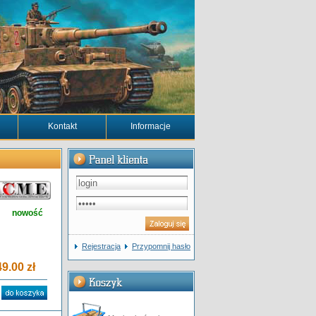
Kontakt
Informacje
nowość
Rejestracja
Przypomnij hasło
9.00 zł