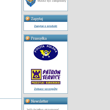
Musisz być zalogowany
Zapytaj o produkt
Zobacz szczegóły
Jeśli chciałbys otrzymywać