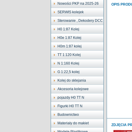
Nowości PKP na 2025-26
OPIS PROD
SERWIS kolejek
Sterowanie , Dekodery DCC
H0 1:87 Kolej
H0e 1:87 Kolej
H0m 1:87 kolej
TT 1:120 Kolej
N 1:160 Kolej
G 1:22,5 kolej
Kolej do sklejania
Akcesoria kolejowe
pojazdy H0 TT N
Figurki H0 TT N
Budownictwo
Materiały do makiet
ZDJĘCIA P
Modele Plastikowe