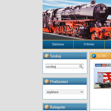
Startowa
O firmie
ACME