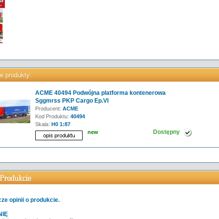
e produkty:
ACME 40494 Podwójna platforma kontenerowa
Sggmrss PKP Cargo Ep.VI
Producent:
ACME
Kod Produktu:
40494
Skala:
H0 1:87
Dostępny
new
ze opinii o produkcie.
NIĘ