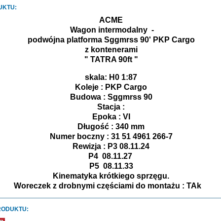
UKTU:
ACME
Wagon intermodalny -
podwójna platforma Sggmrss 90' PKP Cargo
z kontenerami
" TATRA 90ft "
skala: H0 1:87
Koleje : PKP Cargo
Budowa : Sggmrss 90
Stacja :
Epoka : VI
Długość : 340 mm
Numer boczny : 31 51 4961 266-7
Rewizja : P3 08.11.24
P4 08.11.27
P5 08.11.33
Kinematyka krótkiego sprzęgu.
Woreczek z drobnymi częściami do montażu : TAk
RODUKTU: