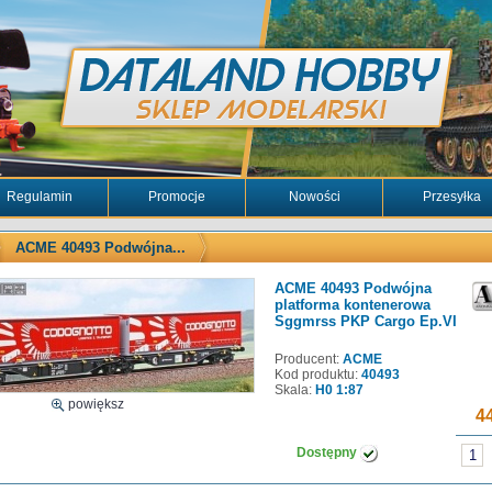
Regulamin
Promocje
Nowości
Przesyłka
ACME 40493 Podwójna...
ACME 40493 Podwójna
platforma kontenerowa
Sggmrss PKP Cargo Ep.VI
Producent:
ACME
Kod produktu:
40493
Skala:
H0 1:87
powiększ
44
Dostępny