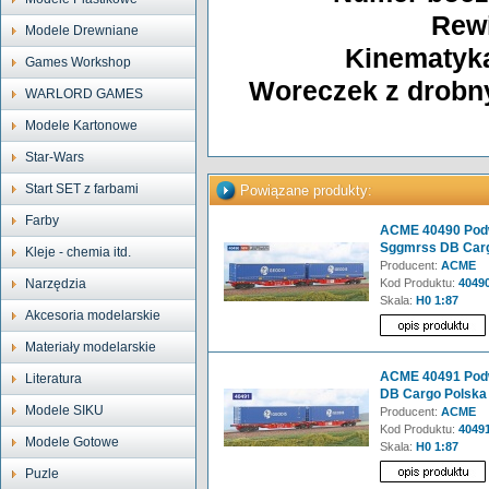
Rewi
Modele Drewniane
Kinematyka
Games Workshop
Woreczek z drobn
WARLORD GAMES
Modele Kartonowe
Star-Wars
Start SET z farbami
Powiązane produkty:
Farby
ACME 40490 Podw
Sggmrss DB Carg
Kleje - chemia itd.
Producent:
ACME
Narzędzia
Kod Produktu:
4049
Skala:
H0 1:87
Akcesoria modelarskie
Materiały modelarskie
ACME 40491 Podw
Literatura
DB Cargo Polska 
Modele SIKU
Producent:
ACME
Kod Produktu:
4049
Modele Gotowe
Skala:
H0 1:87
Puzle