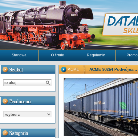
Startowa
O firmie
Regulamin
Promo
ACME
ACME 90264 Podwójna...