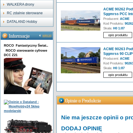
WALKERA drony
ACME 90262 Podw
RC zdalnie sterowane
Sggmrss PCC Int
Producent:
ACME
DATALAND Hobby
Kod Produktu:
9026
Skala:
H0 1:87
więcej
ROCO Fantastyczny Świat..
ACME 90263 Podw
ROCO sterowanie cyfrowe
Sggmrss 90 CLIP 
DCC Z21
Producent:
ACME
Kod Produktu:
9026
Skala:
H0 1:87
Nie ma jeszcze opinii o pr
DODAJ OPINIĘ