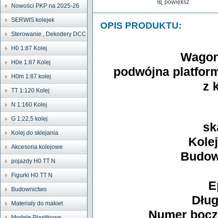
powiększ
Nowości PKP na 2025-26
SERWIS kolejek
OPIS PRODUKTU:
Sterowanie , Dekodery DCC
H0 1:87 Kolej
Wagon 
H0e 1:87 Kolej
podwójna platfor
H0m 1:87 kolej
z 
TT 1:120 Kolej
N 1:160 Kolej
G 1:22,5 kolej
sk
Kolej do sklejania
Kole
Akcesoria kolejowe
Budow
pojazdy H0 TT N
Figurki H0 TT N
E
Budownictwo
Dług
Materiały do makiet
Numer boczn
Modele Plastikowe