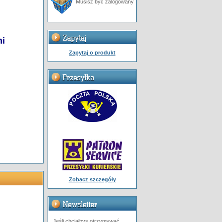
Musisz być zalogowany
mi
Zapytaj o produkt
Zobacz szczegóły
Jeśli chciałbys otrzymywać