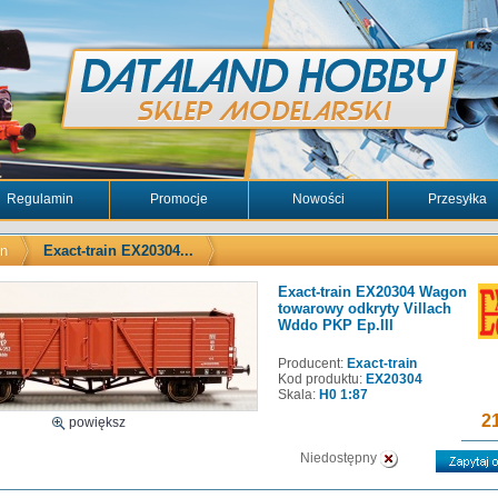
Regulamin
Promocje
Nowości
Przesyłka
in
Exact-train EX20304...
Exact-train EX20304 Wagon
towarowy odkryty Villach
Wddo PKP Ep.III
Producent:
Exact-train
Kod produktu:
EX20304
Skala:
H0 1:87
21
powiększ
Niedostępny