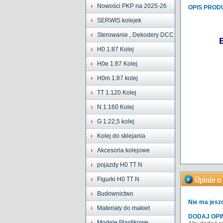
Nowości PKP na 2025-26
OPIS PROD
SERWIS kolejek
Sterowanie , Dekodery DCC
H0 1:87 Kolej
H0e 1:87 Kolej
H0m 1:87 kolej
TT 1:120 Kolej
N 1:160 Kolej
G 1:22,5 kolej
Kolej do sklejania
Akcesoria kolejowe
pojazdy H0 TT N
Figurki H0 TT N
Budownictwo
Nie ma jeszc
Materiały do makiet
DODAJ OPI
Modele Plastikowe