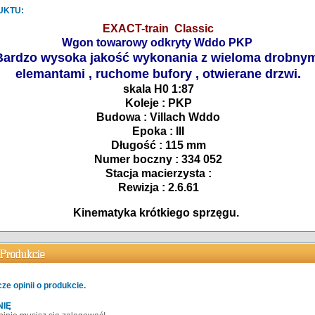
UKTU:
EXACT-train Classic
Wgon towarowy odkryty Wddo PKP
Bardzo wysoka jakość wykonania z wieloma drobny
elemantami , ruchome bufory , otwierane drzwi.
skala H0 1:87
Koleje : PKP
Budowa : Villach Wddo
Epoka : III
Długość : 115 mm
Numer boczny : 334 052
Stacja macierzysta :
Rewizja : 2.6.61
Kinematyka krótkiego sprzęgu.
ze opinii o produkcie.
NIĘ