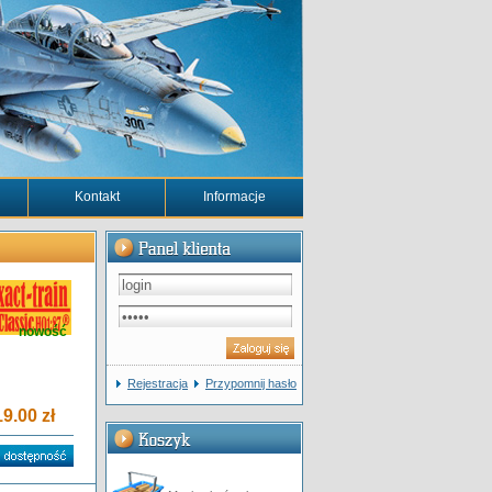
Kontakt
Informacje
nowość
Rejestracja
Przypomnij hasło
9.00 zł