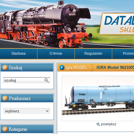
Startowa
O firmie
Regulamin
Promo
igra MODEL
IGRA Model 9621005
powiększ