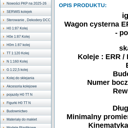
Nowości PKP na 2025-26
OPIS PRODUKTU:
SERWIS kolejek
i
Sterowanie , Dekodery DCC
Wagon cysterna E
H0 1:87 Kolej
- p
H0e 1:87 Kolej
H0m 1:87 kolej
sk
TT 1:120 Kolej
Koleje : ERR 
N 1:160 Kolej
G 1:22,5 kolej
Bud
Kolej do sklejania
Numer boczn
Akcesoria kolejowe
Rewi
pojazdy H0 TT N
Figurki H0 TT N
Dług
Budownictwo
Minimalny promień
Materiały do makiet
Kinematyka
Modele Plastikowe