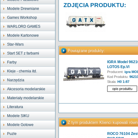
ZDJĘCIA PRODUKTU:
Modele Drewniane
Games Workshop
WARLORD GAMES
Modele Kartonowe
Star-Wars
Powiązane produkty:
Start SET z farbami
IGRA Model 9621
Farby
LOTOS Ep.VI
Kleje - chemia itd.
Producent:
igra MO
Kod Produktu:
9621
Narzędzia
Skala:
H0 1:87
Akcesoria modelarskie
Materiały modelarskie
Literatura
Modele SIKU
Z tym produktem Klienci kupowali równ
Modele Gotowe
Puzle
ROCO 76104 Zest