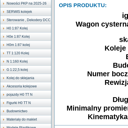
Nowości PKP na 2025-26
OPIS PRODUKTU:
SERWIS kolejek
i
Sterowanie , Dekodery DCC
Wagon cystern
H0 1:87 Kolej
H0e 1:87 Kolej
sk
H0m 1:87 kolej
Koleje
TT 1:120 Kolej
N 1:160 Kolej
Bud
G 1:22,5 kolej
Numer boczn
Kolej do sklejania
Rewizj
Akcesoria kolejowe
pojazdy H0 TT N
Dług
Figurki H0 TT N
Minimalny promień
Budownictwo
Kinematyka 
Materiały do makiet
Modele Plastikowe