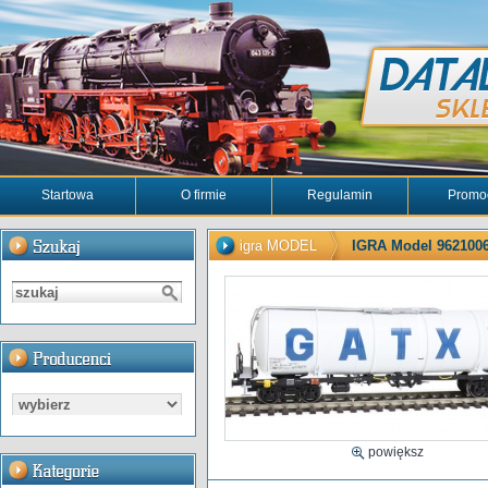
Startowa
O firmie
Regulamin
Promo
igra MODEL
IGRA Model 9621006
powiększ