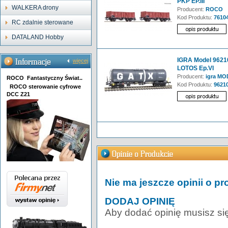
PKP EP.III
WALKERA drony
Producent:
ROCO
Kod Produktu:
7610
RC zdalnie sterowane
DATALAND Hobby
IGRA Model 9621
więcej
LOTOS Ep.VI
Producent:
igra MO
ROCO Fantastyczny Świat..
Kod Produktu:
9621
ROCO sterowanie cyfrowe
DCC Z21
Nie ma jeszcze opinii o pr
DODAJ OPINIĘ
Aby dodać opinię musisz si