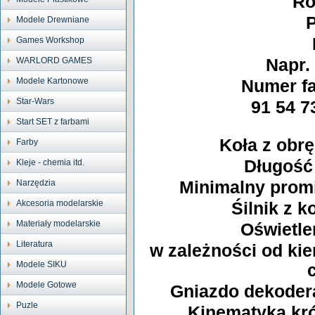
Ro
P
Modele Drewniane
Games Workshop
WARLORD GAMES
Napr.
Modele Kartonowe
Numer fa
Star-Wars
91 54 7
Start SET z farbami
Koła z obr
Farby
Długość
Kleje - chemia itd.
Narzędzia
Minimalny promi
Akcesoria modelarskie
Śilnik z 
Materiały modelarskie
Oświetle
Literatura
w zależności od kier
Modele SIKU
Modele Gotowe
Gniazdo dekoder
Puzle
Kinematyka kr