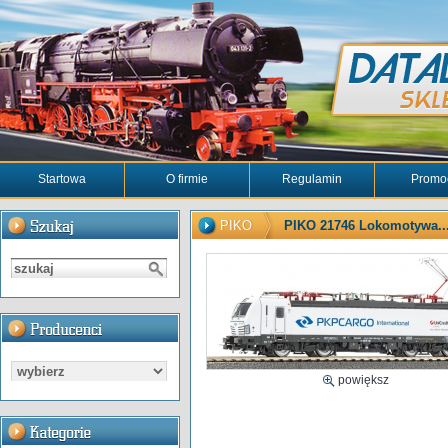
Startowa
O firmie
Regulamin
Promo
PIKO
PIKO 21746 Lokomotywa..
powiększ