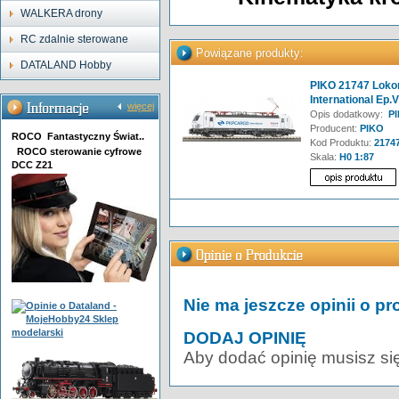
WALKERA drony
RC zdalnie sterowane
Powiązane produkty:
DATALAND Hobby
PIKO 21747 Loko
International Ep
więcej
Opis dodatkowy:
PI
Producent:
PIKO
ROCO Fantastyczny Świat..
Kod Produktu:
2174
ROCO sterowanie cyfrowe
Skala:
H0 1:87
DCC Z21
Nie ma jeszcze opinii o pr
DODAJ OPINIĘ
Aby dodać opinię musisz si