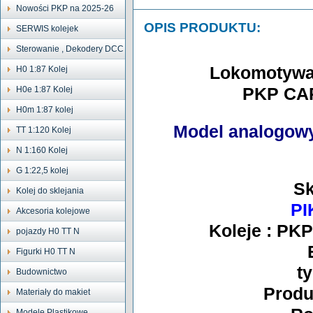
Nowości PKP na 2025-26
OPIS PRODUKTU:
SERWIS kolejek
Sterowanie , Dekodery DCC
Lokomotywa
H0 1:87 Kolej
H0e 1:87 Kolej
PKP CAR
H0m 1:87 kolej
Model analogowy
TT 1:120 Kolej
N 1:160 Kolej
G 1:22,5 kolej
Sk
Kolej do sklejania
PI
Akcesoria kolejowe
Koleje : PK
pojazdy H0 TT N
Figurki H0 TT N
t
Budownictwo
Produ
Materiały do makiet
Modele Plastikowe