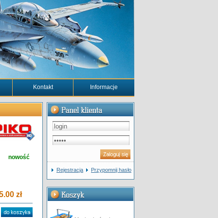
Kontakt
Informacje
nowość
Rejestracja
Przypomnij hasło
5.00 zł