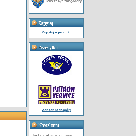
Musisz być zalogowany
Zapytaj o produkt
Zobacz szczegóły
Jeśli chciałbys otrzymywać