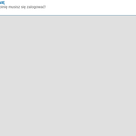
NIĘ
inię musisz się zalogować!