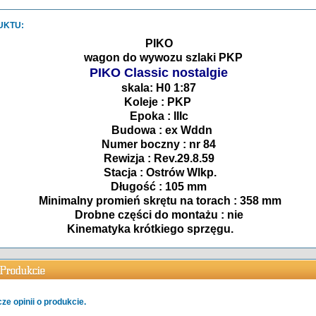
UKTU:
PIKO
wagon do wywozu szlaki PKP
PIKO Classic nostalgie
skala: H0 1:87
Koleje : PKP
Epoka : IIIc
Budowa : ex Wddn
Numer boczny : nr 84
Rewizja : Rev.29.8.59
Stacja : Ostrów Wlkp.
Długość : 105 mm
Minimalny promień skrętu na torach : 358 mm
Drobne części do montażu : nie
Kinematyka krótkiego sprzęgu.
ze opinii o produkcie.