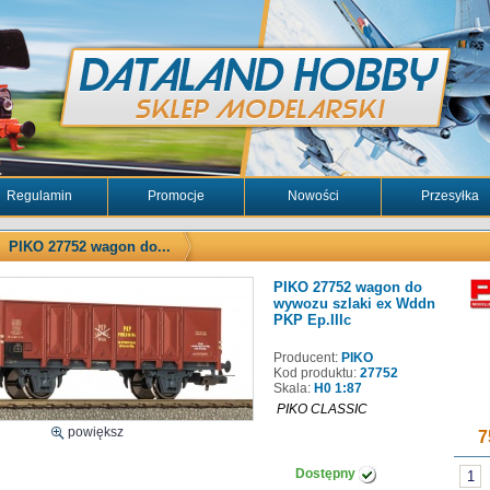
Regulamin
Promocje
Nowości
Przesyłka
PIKO 27752 wagon do...
PIKO 27752 wagon do
wywozu szlaki ex Wddn
PKP Ep.IIIc
Producent:
PIKO
Kod produktu:
27752
Skala:
H0 1:87
PIKO CLASSIC
powiększ
7
Dostępny