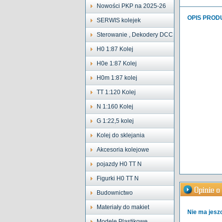
Nowości PKP na 2025-26
OPIS PROD
SERWIS kolejek
Sterowanie , Dekodery DCC
H0 1:87 Kolej
H0e 1:87 Kolej
H0m 1:87 kolej
TT 1:120 Kolej
N 1:160 Kolej
G 1:22,5 kolej
Kolej do sklejania
Akcesoria kolejowe
pojazdy H0 TT N
Figurki H0 TT N
Budownictwo
Materiały do makiet
Nie ma jeszc
Modele Plastikowe