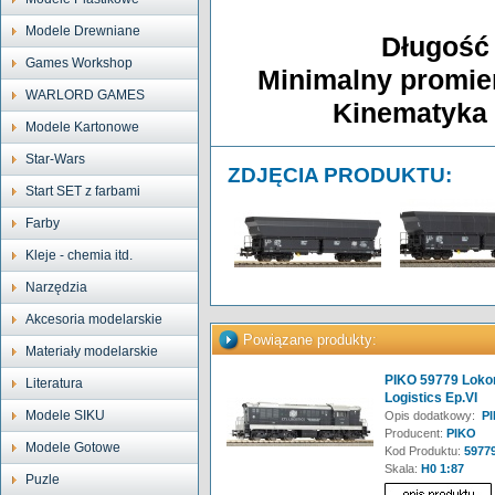
Modele Drewniane
Długość
Games Workshop
Minimalny promień
WARLORD GAMES
Kinematyka 
Modele Kartonowe
Star-Wars
ZDJĘCIA PRODUKTU:
Start SET z farbami
Farby
Kleje - chemia itd.
Narzędzia
Akcesoria modelarskie
Powiązane produkty:
Materiały modelarskie
PIKO 59779 Loko
Literatura
Logistics Ep.VI
Modele SIKU
Opis dodatkowy:
PI
Producent:
PIKO
Modele Gotowe
Kod Produktu:
5977
Skala:
H0 1:87
Puzle