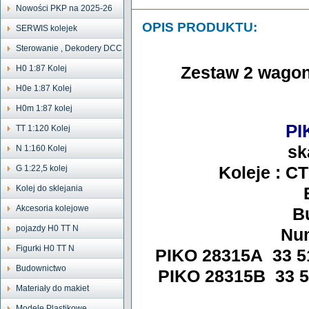
Nowości PKP na 2025-26
OPIS PRODUKTU:
SERWIS kolejek
Sterowanie , Dekodery DCC
H0 1:87 Kolej
Zestaw 2 wago
H0e 1:87 Kolej
H0m 1:87 kolej
PI
TT 1:120 Kolej
sk
N 1:160 Kolej
G 1:22,5 kolej
Koleje : CT
Kolej do sklejania
Akcesoria kolejowe
Bu
pojazdy H0 TT N
Num
Figurki H0 TT N
PIKO 28315A 33 5
Budownictwo
PIKO 28315B 33 5
Materiały do makiet
Modele Plastikowe