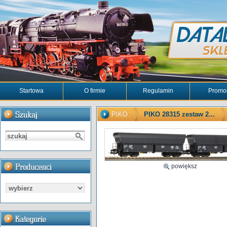
Startowa
O firmie
Regulamin
Promo
PIKO
PIKO 28315 zestaw 2...
powiększ