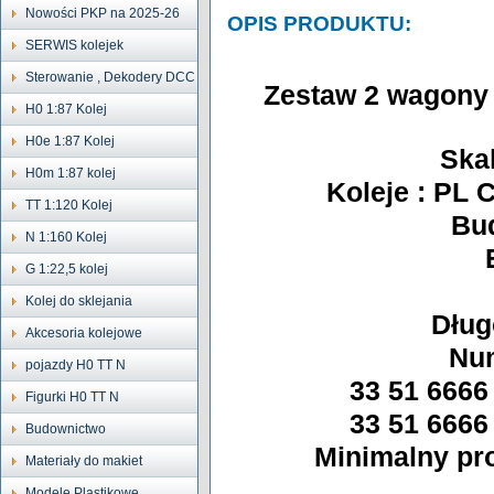
Nowości PKP na 2025-26
OPIS PRODUKTU:
SERWIS kolejek
Sterowanie , Dekodery DCC
Zestaw 2 wagony
H0 1:87 Kolej
H0e 1:87 Kolej
Ska
H0m 1:87 kolej
Koleje : PL 
TT 1:120 Kolej
Bu
N 1:160 Kolej
G 1:22,5 kolej
Kolej do sklejania
Dług
Akcesoria kolejowe
Num
pojazdy H0 TT N
33 51 6666
Figurki H0 TT N
33 51 6666
Budownictwo
Minimalny pr
Materiały do makiet
Modele Plastikowe