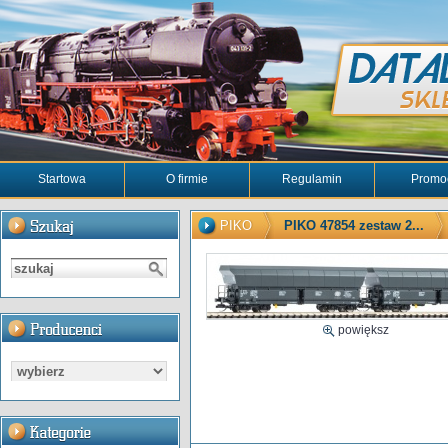
Startowa
O firmie
Regulamin
Promo
PIKO
PIKO 47854 zestaw 2...
powiększ