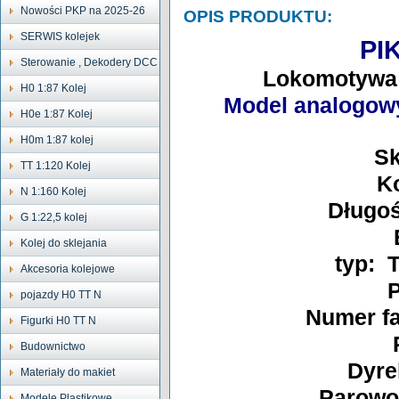
Nowości PKP na 2025-26
OPIS PRODUKTU:
SERWIS kolejek
PI
Sterowanie , Dekodery DCC
Lokomotywa
H0 1:87 Kolej
Model analogow
H0e 1:87 Kolej
H0m 1:87 kolej
Sk
TT 1:120 Kolej
K
N 1:160 Kolej
Długo
G 1:22,5 kolej
Kolej do sklejania
typ: T
Akcesoria kolejowe
pojazdy H0 TT N
Numer fa
Figurki H0 TT N
Budownictwo
Dyre
Materiały do makiet
Parowo
Modele Plastikowe