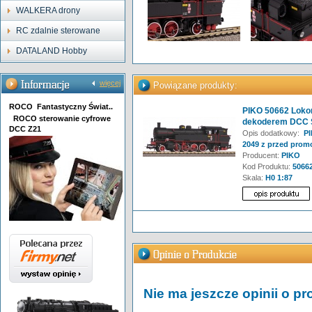
WALKERA drony
RC zdalnie sterowane
DATALAND Hobby
więcej
Powiązane produkty:
ROCO Fantastyczny Świat..
PIKO 50662 Lokom
ROCO sterowanie cyfrowe
dekoderem DCC 
DCC Z21
Opis dodatkowy:
PIK
2049 z przed promo
Producent:
PIKO
Kod Produktu:
5066
Skala:
H0 1:87
Nie ma jeszcze opinii o pr