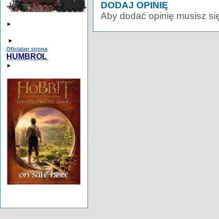
DODAJ OPINIĘ
Aby dodać opinię musisz si
►
►
Oficialan strona
HUMBROL
►