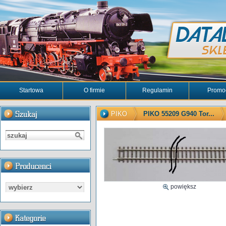
Startowa
O firmie
Regulamin
Promo
PIKO
PIKO 55209 G940 Tor...
powiększ