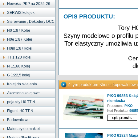
Nowości PKP na 2025-26
SERWIS kolejek
OPIS PRODUKTU:
Sterowanie , Dekodery DCC
Tory H
H0 1:87 Kolej
Szyny modelowe o profilu 
H0e 1:87 Kolej
Tor elastyczny umożliwia u
H0m 1:87 kolej
TT 1:120 Kolej
Cen
d
N 1:160 Kolej
G 1:22,5 kolej
Kolej do sklejania
Z tym produktem Klienci kupowali równ
Akcesoria kolejowe
PIKO 99853 Książ
niemiecka
pojazdy H0 TT N
Producent:
PIKO
Figurki H0 TT N
Kod Produktu:
9985
Budownictwo
Materiały do makiet
PIKO 61824 Maga
Modele Plastikowe