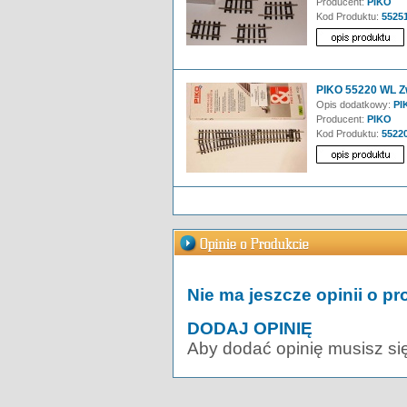
Producent:
PIKO
Kod Produktu:
5525
PIKO 55220 WL Zw
Opis dodatkowy:
PIK
Producent:
PIKO
Kod Produktu:
5522
Nie ma jeszcze opinii o pr
DODAJ OPINIĘ
Aby dodać opinię musisz si