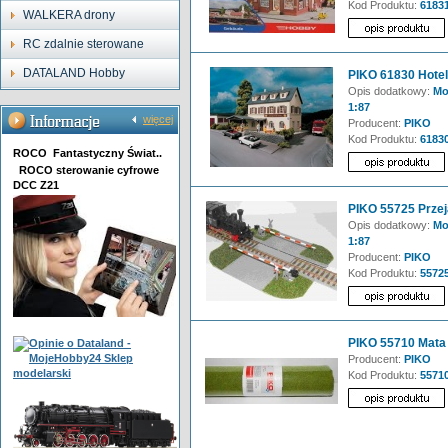
Kod Produktu:
6183
WALKERA drony
RC zdalnie sterowane
DATALAND Hobby
PIKO 61830 Hotel
Opis dodatkowy:
Mod
1:87
więcej
Producent:
PIKO
Kod Produktu:
6183
ROCO Fantastyczny Świat..
ROCO sterowanie cyfrowe
DCC Z21
PIKO 55725 Przej
Opis dodatkowy:
Mod
1:87
Producent:
PIKO
Kod Produktu:
5572
PIKO 55710 Mata 
Producent:
PIKO
Kod Produktu:
5571