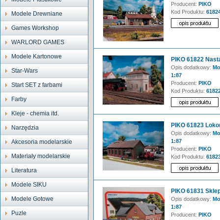
Producent:
PIKO
Kod Produktu:
6182
Modele Drewniane
Games Workshop
WARLORD GAMES
Modele Kartonowe
PIKO 61822 Nast
Opis dodatkowy:
Mod
Star-Wars
1:87
Producent:
PIKO
Start SET z farbami
Kod Produktu:
6182
Farby
Kleje - chemia itd.
PIKO 61823 Lok
Narzędzia
Opis dodatkowy:
Mod
1:87
Akcesoria modelarskie
Producent:
PIKO
Materiały modelarskie
Kod Produktu:
6182
Literatura
Modele SIKU
PIKO 61831 Skle
Modele Gotowe
Opis dodatkowy:
Mod
1:87
Puzle
Producent:
PIKO