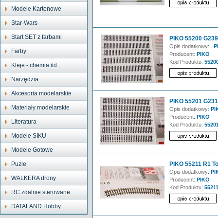
Modele Kartonowe
Star-Wars
Start SET z farbami
PIKO 55200 G239 
Opis dodatkowy:
PI
Farby
Producent:
PIKO
Kod Produktu:
5520
Kleje - chemia itd.
Narzędzia
Akcesoria modelarskie
PIKO 55201 G231 
Materiały modelarskie
Opis dodatkowy:
PI
Producent:
PIKO
Literatura
Kod Produktu:
5520
Modele SIKU
Modele Gotowe
Puzle
PIKO 55211 R1 To
Opis dodatkowy:
PIK
WALKERA drony
Producent:
PIKO
Kod Produktu:
5521
RC zdalnie sterowane
DATALAND Hobby