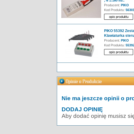
, N 1:160 itd..
Producent:
PIKO
Kod Produktu:
5630
PIKO 55392 Zesta
Klawiaturka ster
Producent:
PIKO
Kod Produktu:
5539
Nie ma jeszcze opinii o pr
DODAJ OPINIĘ
Aby dodać opinię musisz si