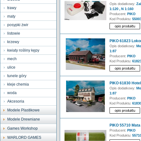
Opis dodatkowy:
Zak
trawy
1:120 , N 1:160
Producent:
PIKO
maty
Kod Produktu:
55003
posypki żwir
listowie
PIKO 61823 Lok
krzewy
Opis dodatkowy:
Mod
kwiaty rośliny kępy
1:87
Producent:
PIKO
mech
Kod Produktu:
6182
ulice
tunele góry
PIKO 61830 Hotel
kleje chemia
Opis dodatkowy:
Mod
woda
1:87
Producent:
PIKO
Akcesoria
Kod Produktu:
6183
Modele Plastikowe
Modele Drewniane
PIKO 55710 Mata 
Games Workshop
Producent:
PIKO
Kod Produktu:
5571
WARLORD GAMES