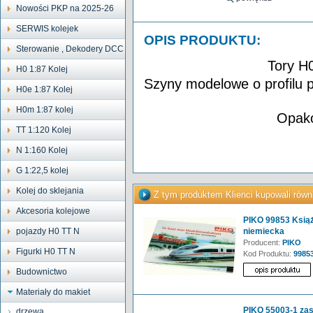
Nowości PKP na 2025-26
SERWIS kolejek
OPIS PRODUKTU:
Sterowanie , Dekodery DCC
Tory H
H0 1:87 Kolej
Szyny modelowe o profilu 
H0e 1:87 Kolej
H0m 1:87 kolej
Opako
TT 1:120 Kolej
N 1:160 Kolej
G 1:22,5 kolej
Kolej do sklejania
Z tym produktem Klienci kupowali równ
Akcesoria kolejowe
PIKO 99853 Książ
pojazdy H0 TT N
niemiecka
Producent:
PIKO
Figurki H0 TT N
Kod Produktu:
9985
Budownictwo
Materiały do makiet
PIKO 55003-1 zasi
drzewa