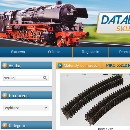
Startowa
O firmie
Regulamin
Promo
Materiały do makiet
PIKO 55212 R2
powiększ