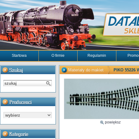
Startowa
O firmie
Regulamin
Promo
Materiały do makiet
PIKO 55226 W
powiększ