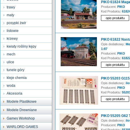
PIKO 61824 Maga
Producent:
PIKO
trawy
Kod Produktu:
6182
maty
posypki żwir
listowie
krzewy
PIKO 61822 Nast
Opis dodatkowy:
Mod
kwiaty rośliny kępy
1:87
Producent:
PIKO
mech
Kod Produktu:
6182
ulice
tunele góry
kleje chemia
PIKO 55203 G115 
Opis dodatkowy:
ilo
woda
Producent:
PIKO
Kod Produktu:
5520
Akcesoria
Modele Plastikowe
Modele Drewniane
PIKO 55205 G62 T
Games Workshop
Opis dodatkowy:
ilo
Producent:
PIKO
WARLORD GAMES
Kod Produktu:
5520