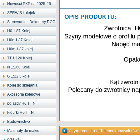
Nowości PKP na 2025-26
SERWIS kolejek
OPIS PRODUKTU:
Sterowanie , Dekodery DCC
Zwrotnica H
H0 1:87 Kolej
Szyny modelowe o profilu 
H0e 1:87 Kolej
Napęd man
H0m 1:87 kolej
TT 1:120 Kolej
Opako
N 1:160 Kolej
G 1:22,5 kolej
Kąt zwrotn
Kolej do sklejania
Polecany do zwrotnicy n
Akcesoria kolejowe
pojazdy H0 TT N
Figurki H0 TT N
Budownictwo
Materiały do makiet
Z tym produktem Klienci kupowali równ
drzewa