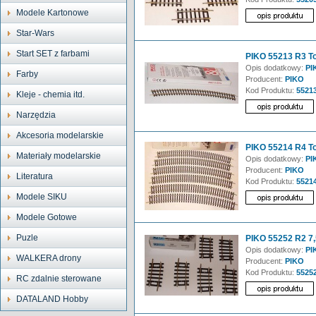
Modele Kartonowe
Star-Wars
Start SET z farbami
PIKO 55213 R3 To
Opis dodatkowy:
PI
Farby
Producent:
PIKO
Kod Produktu:
5521
Kleje - chemia itd.
Narzędzia
Akcesoria modelarskie
PIKO 55214 R4 To
Materiały modelarskie
Opis dodatkowy:
PI
Producent:
PIKO
Literatura
Kod Produktu:
5521
Modele SIKU
Modele Gotowe
Puzle
PIKO 55252 R2 7,5
Opis dodatkowy:
PIK
WALKERA drony
Producent:
PIKO
Kod Produktu:
5525
RC zdalnie sterowane
DATALAND Hobby