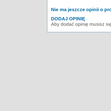
Nie ma jeszcze opinii o pr
DODAJ OPINIĘ
Aby dodać opinię musisz si