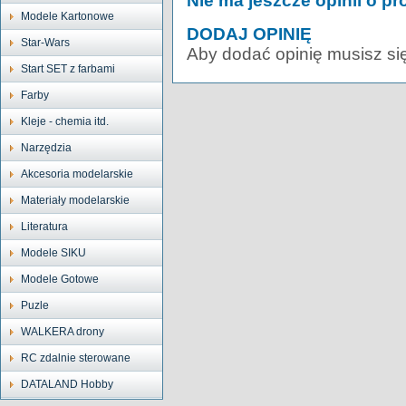
Nie ma jeszcze opinii o pr
Modele Kartonowe
DODAJ OPINIĘ
Star-Wars
Aby dodać opinię musisz si
Start SET z farbami
Farby
Kleje - chemia itd.
Narzędzia
Akcesoria modelarskie
Materiały modelarskie
Literatura
Modele SIKU
Modele Gotowe
Puzle
WALKERA drony
RC zdalnie sterowane
DATALAND Hobby