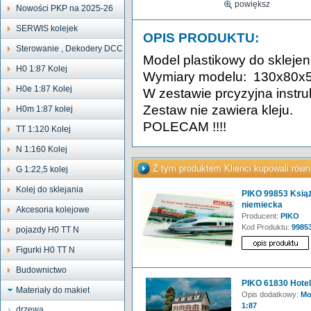
powiększ
Nowości PKP na 2025-26
SERWIS kolejek
OPIS PRODUKTU:
Sterowanie , Dekodery DCC
Model plastikowy do sklejen
H0 1:87 Kolej
Wymiary modelu: 130x80x
H0e 1:87 Kolej
W zestawie prcyzyjna instru
Zestaw nie zawiera kleju.
H0m 1:87 kolej
POLECAM !!!!
TT 1:120 Kolej
N 1:160 Kolej
Z tym produktem Klienci kupowali równ
G 1:22,5 kolej
Kolej do sklejania
PIKO 99853 Książ
niemiecka
Akcesoria kolejowe
Producent:
PIKO
Kod Produktu:
9985
pojazdy H0 TT N
Figurki H0 TT N
Budownictwo
PIKO 61830 Hotel
Materiały do makiet
Opis dodatkowy:
Mod
1:87
drzewa