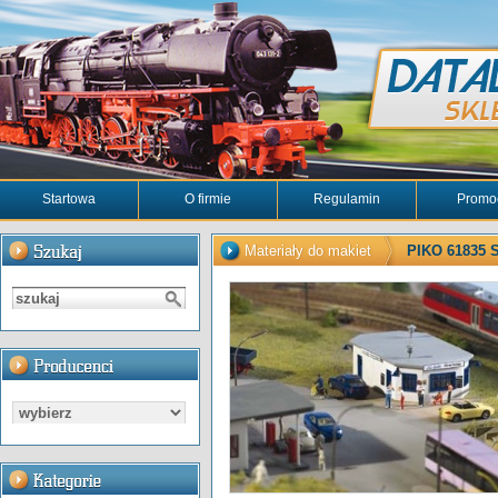
Startowa
O firmie
Regulamin
Promo
Materiały do makiet
PIKO 61835 S