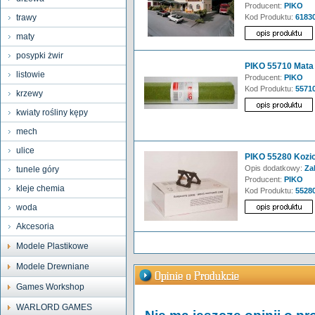
Producent:
PIKO
trawy
Kod Produktu:
6183
maty
posypki żwir
PIKO 55710 Mata 
listowie
Producent:
PIKO
Kod Produktu:
5571
krzewy
kwiaty rośliny kępy
mech
ulice
PIKO 55280 Kozio
Opis dodatkowy:
Zak
tunele góry
Producent:
PIKO
kleje chemia
Kod Produktu:
5528
woda
Akcesoria
Modele Plastikowe
Modele Drewniane
Games Workshop
WARLORD GAMES