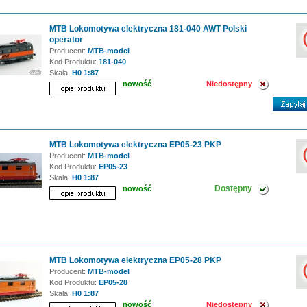
MTB Lokomotywa elektryczna 181-040 AWT Polski
operator
Producent:
MTB-model
Kod Produktu:
181-040
Skala:
H0 1:87
nowość
Niedostępny
MTB Lokomotywa elektryczna EP05-23 PKP
Producent:
MTB-model
Kod Produktu:
EP05-23
Skala:
H0 1:87
Dostępny
nowość
MTB Lokomotywa elektryczna EP05-28 PKP
Producent:
MTB-model
Kod Produktu:
EP05-28
Skala:
H0 1:87
nowość
Niedostępny