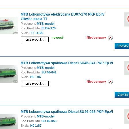
MTB Lokomotywa elektryczna EU07-170 PKP Ep.IV
Gliwice skala TT
Producent:
MTB-model
Kod Produktu:
EU07-170
Skala:
TT 1:120
nowość
Niedostępny
MTB Lokomotywa spalinowa Diesel SU46-041 PKP Ep.VI
Producent:
MTB-model
Kod Produktu:
SU 46-041
Skala:
H0 1:87
Niedostępny
MTB Lokomotywa spalinowa Diesel SU46-053 PKP Ep.VI
Producent:
MTB-model
Kod Produktu:
SU 46-053
Skala:
H0 1:87