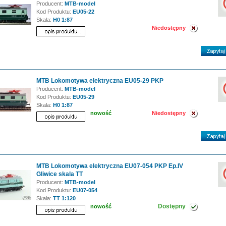
Producent:
MTB-model
Kod Produktu:
EU05-22
Skala:
H0 1:87
Niedostępny
MTB Lokomotywa elektryczna EU05-29 PKP
Producent:
MTB-model
Kod Produktu:
EU05-29
Skala:
H0 1:87
nowość
Niedostępny
MTB Lokomotywa elektryczna EU07-054 PKP Ep.IV
Gliwice skala TT
Producent:
MTB-model
Kod Produktu:
EU07-054
Skala:
TT 1:120
Dostępny
nowość