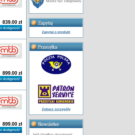
Musisz być zalogowany
839.00 zł
Zapytaj o produkt
899.00 zł
Zobacz szczegóły
899.00 zł
Jeśli chciałbys otrzymywać