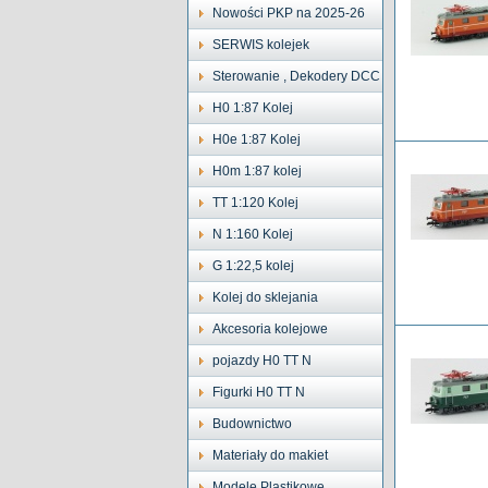
Nowości PKP na 2025-26
SERWIS kolejek
Sterowanie , Dekodery DCC
H0 1:87 Kolej
H0e 1:87 Kolej
H0m 1:87 kolej
TT 1:120 Kolej
N 1:160 Kolej
G 1:22,5 kolej
Kolej do sklejania
Akcesoria kolejowe
pojazdy H0 TT N
Figurki H0 TT N
Budownictwo
Materiały do makiet
Modele Plastikowe