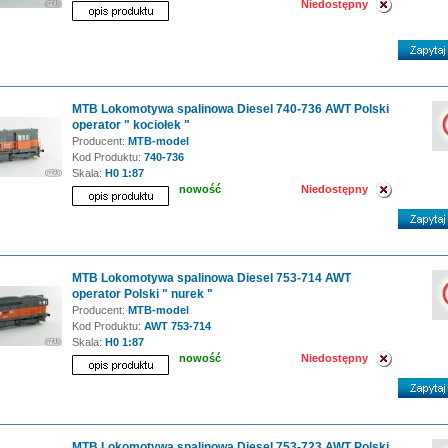
Niedostępny
MTB Lokomotywa spalinowa Diesel 740-736 AWT Polski
operator " kociołek "
Producent:
MTB-model
Kod Produktu:
740-736
Skala:
H0 1:87
nowość
Niedostępny
MTB Lokomotywa spalinowa Diesel 753-714 AWT
operator Polski " nurek "
Producent:
MTB-model
Kod Produktu:
AWT 753-714
Skala:
H0 1:87
nowość
Niedostępny
MTB Lokomotywa spalinowa Diesel 753-723 AWT Polski