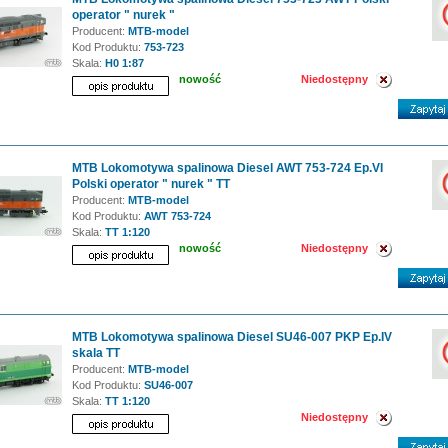
operator " nurek "
Producent:
MTB-model
Kod Produktu:
753-723
Skala:
H0 1:87
nowość
Niedostępny
MTB Lokomotywa spalinowa Diesel AWT 753-724 Ep.VI
Polski operator " nurek " TT
Producent:
MTB-model
Kod Produktu:
AWT 753-724
Skala:
TT 1:120
nowość
Niedostępny
MTB Lokomotywa spalinowa Diesel SU46-007 PKP Ep.IV
skala TT
Producent:
MTB-model
Kod Produktu:
SU46-007
Skala:
TT 1:120
Niedostępny