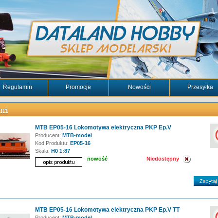
Regulamin
Promocje
Nowości
Przesyłka
MTB EP05-16 Lokomotywa elektryczna PKP Ep.V
Producent:
MTB-model
Kod Produktu:
EP05-16
Skala:
H0 1:87
nowość
Niedostępny
MTB EP05-16 Lokomotywa elektryczna PKP Ep.V TT
Producent:
MTB-model