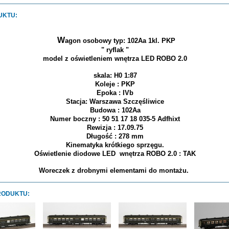
UKTU:
W
agon osobowy typ: 102Aa 1kl. PKP
" ryflak "
model z oświetleniem wnętrza LED ROBO 2.0
skala: H0 1:87
Koleje : PKP
Epoka : IVb
Stacja: Warszawa Szczęśliwice
Budowa : 102Aa
Numer boczny : 50 51 17 18 035-5 Adfhixt
Rewizja : 17.09.75
Długość : 278 mm
Kinematyka krótkiego sprzęgu.
Oświetlenie diodowe LED wnętrza ROBO 2.0 : TAK
Woreczek z drobnymi elementami do montażu.
RODUKTU: