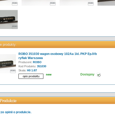
e produkty:
ROBO 351030 wagon osobowy 102Aa 1kl. PKP Ep.IVb
ryflak Warszawa
Producent:
ROBO
Kod Produktu:
351030
Skala:
H0 1:87
Dostępny
new
ze opinii o produkcie.