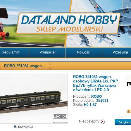
Regulamin
Promocje
Nowości
Przesyłka
ROBO 351031 wagon...
ROBO 351031 wagon
osobowy 102Aa 1kl. PKP
Ep.IVb ryflak Warszawa
oświetlenie LED 2.0
Producent:
ROBO
Kod produktu:
351031
Skala:
H0 1:87
40
Niedostępny
powiększ