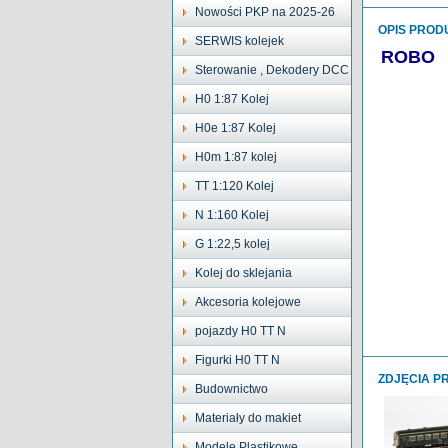
Nowości PKP na 2025-26
OPIS PROD
SERWIS kolejek
ROBO
Sterowanie , Dekodery DCC
H0 1:87 Kolej
H0e 1:87 Kolej
H0m 1:87 kolej
TT 1:120 Kolej
N 1:160 Kolej
G 1:22,5 kolej
Kolej do sklejania
Akcesoria kolejowe
pojazdy H0 TT N
Figurki H0 TT N
ZDJĘCIA P
Budownictwo
Materiały do makiet
Modele Plastikowe