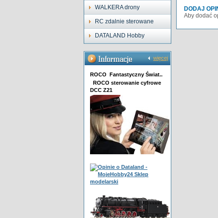
WALKERA drony
DODAJ OPI
Aby dodać op
RC zdalnie sterowane
DATALAND Hobby
więcej
ROCO Fantastyczny Świat..
ROCO sterowanie cyfrowe
DCC Z21