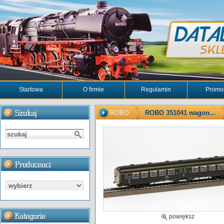
Startowa
O firmie
Regulamin
Promo
ROBO
ROBO 351041 wagon...
powiększ