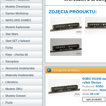
Modele Drewniane
ZDJĘCIA PRODUKTU:
Games Workshop
WARLORD GAMES
Modele Kartonowe
Star-Wars
Start SET z farbami
Farby
Kleje - chemia itd.
Narzędzia
Akcesoria modelarskie
Powiązane produkty:
Materiały modelarskie
ROBO 351040 wag
Literatura
ryflak Olsztyn
Producent:
ROBO
Modele SIKU
Kod Produktu:
3510
Skala:
H0 1:87
Modele Gotowe
Puzle