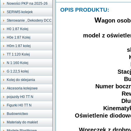
Nowości PKP na 2025-26
OPIS PRODUKTU:
SERWIS kolejek
W
agon osob
Sterowanie , Dekodery DCC
H0 1:87 Kolej
model z oświetl
H0e 1:87 Kolej
H0m 1:87 kolej
s
TT 1:120 Kolej
N 1:160 Kolej
Stac
G 1:22,5 kolej
Bu
Kolej do sklejania
Numer boczny
Akcesoria kolejowe
Rew
pojazdy H0 TT N
Dłu
Figurki H0 TT N
Kinematyk
Budownictwo
Oświetlenie diodow
Materiały do makiet
Woreczek z drobn
Modele Plastikowe