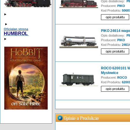
Opis dodatkowy:
PI
Producent:
PIKO
Kod Produktu:
5068
►
►
Oficialan strona
PIKO 24614 wago
HUMBROL
Opis dodatkowy:
PI
►
Producent:
PIKO
Kod Produktu:
2461
ROCO 6200101 Wag
Mysłowice
Producent:
ROCO
Kod Produktu:
6200