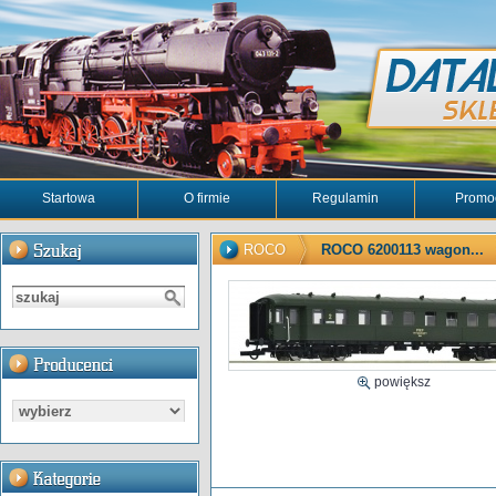
Startowa
O firmie
Regulamin
Promo
ROCO
ROCO 6200113 wagon...
powiększ