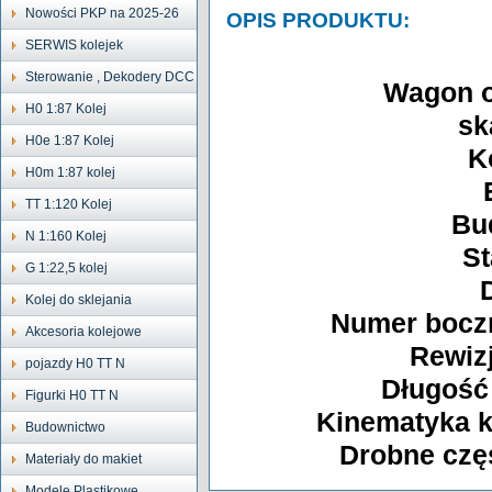
Nowości PKP na 2025-26
OPIS PRODUKTU:
SERWIS kolejek
Sterowanie , Dekodery DCC
Wagon o
H0 1:87 Kolej
sk
H0e 1:87 Kolej
K
H0m 1:87 kolej
TT 1:120 Kolej
Bu
N 1:160 Kolej
St
G 1:22,5 kolej
Kolej do sklejania
Numer boczn
Akcesoria kolejowe
Rewizj
pojazdy H0 TT N
Długość
Figurki H0 TT N
Kinematyka k
Budownictwo
Drobne częś
Materiały do makiet
Modele Plastikowe