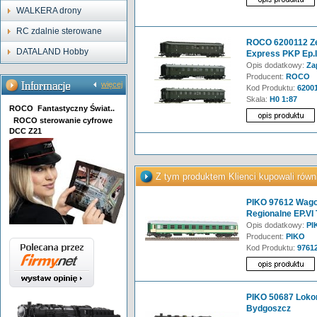
WALKERA drony
RC zdalnie sterowane
ROCO 6200112 Ze
DATALAND Hobby
Express PKP Ep.I
Opis dodatkowy:
Za
Producent:
ROCO
więcej
Kod Produktu:
6200
Skala:
H0 1:87
ROCO Fantastyczny Świat..
ROCO sterowanie cyfrowe
DCC Z21
Z tym produktem Klienci kupowali równ
PIKO 97612 Wago
Regionalne EP.VI
Opis dodatkowy:
PI
Producent:
PIKO
Kod Produktu:
9761
PIKO 50687 Loko
Bydgoszcz