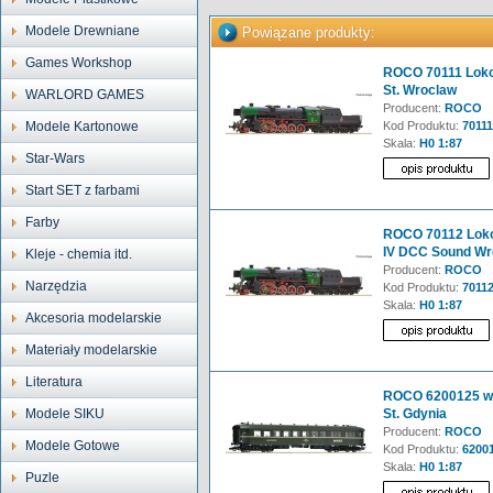
Modele Drewniane
Powiązane produkty:
Games Workshop
ROCO 70111 Loko
St. Wroclaw
WARLORD GAMES
Producent:
ROCO
Modele Kartonowe
Kod Produktu:
70111
Skala:
H0 1:87
Star-Wars
Start SET z farbami
Farby
ROCO 70112 Loko
IV DCC Sound Wr
Kleje - chemia itd.
Producent:
ROCO
Narzędzia
Kod Produktu:
7011
Skala:
H0 1:87
Akcesoria modelarskie
Materiały modelarskie
Literatura
ROCO 6200125 w
Modele SIKU
St. Gdynia
Producent:
ROCO
Modele Gotowe
Kod Produktu:
6200
Skala:
H0 1:87
Puzle