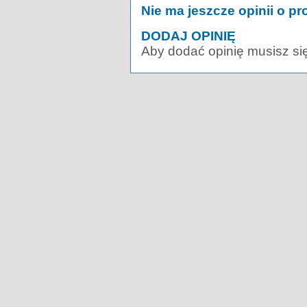
Nie ma jeszcze opinii o pr
DODAJ OPINIĘ
Aby dodać opinię musisz si