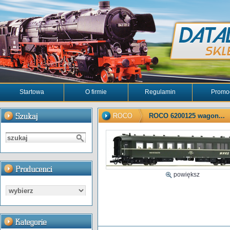
Startowa
O firmie
Regulamin
Promo
ROCO
ROCO 6200125 wagon...
powiększ