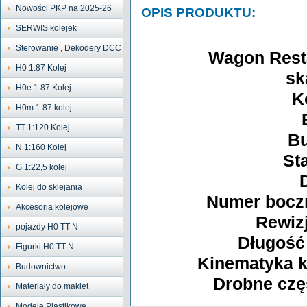
Nowości PKP na 2025-26
OPIS PRODUKTU:
SERWIS kolejek
Sterowanie , Dekodery DCC
Wagon Res
H0 1:87 Kolej
sk
H0e 1:87 Kolej
K
H0m 1:87 kolej
TT 1:120 Kolej
Bu
N 1:160 Kolej
St
G 1:22,5 kolej
Kolej do sklejania
Numer boczn
Akcesoria kolejowe
Rewizj
pojazdy H0 TT N
Długość
Figurki H0 TT N
Kinematyka k
Budownictwo
Drobne czę
Materiały do makiet
Modele Plastikowe