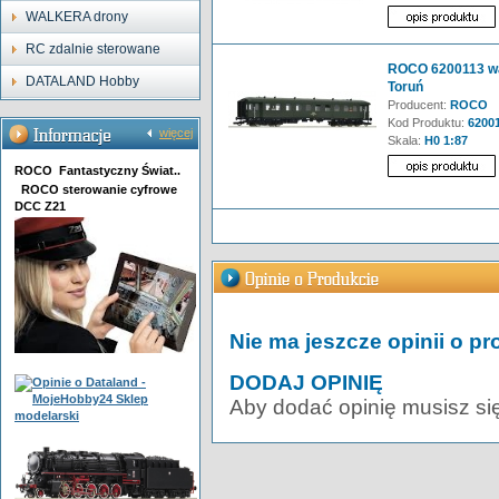
WALKERA drony
RC zdalnie sterowane
ROCO 6200113 wag
DATALAND Hobby
Toruń
Producent:
ROCO
Kod Produktu:
6200
więcej
Skala:
H0 1:87
ROCO Fantastyczny Świat..
ROCO sterowanie cyfrowe
DCC Z21
Nie ma jeszcze opinii o pr
DODAJ OPINIĘ
Aby dodać opinię musisz si