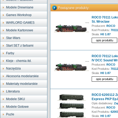
Modele Drewniane
Powiązane produkty:
Games Workshop
ROCO 70111 Loko
St. Wroclaw
WARLORD GAMES
Producent:
ROCO
Modele Kartonowe
Kod Produktu:
70111
Skala:
H0 1:87
Star-Wars
Start SET z farbami
Farby
ROCO 70112 Loko
IV DCC Sound Wr
Kleje - chemia itd.
Producent:
ROCO
Narzędzia
Kod Produktu:
7011
Skala:
H0 1:87
Akcesoria modelarskie
Materiały modelarskie
Literatura
ROCO 6200112 Ze
Modele SIKU
Express PKP Ep.I
Opis dodatkowy:
Za
Modele Gotowe
Producent:
ROCO
Kod Produktu:
6200
Puzle
Skala:
H0 1:87