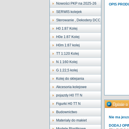
Nowości PKP na 2025-26
OPIS PROD
SERWIS kolejek
Sterowanie , Dekodery DCC
H0 1:87 Kolej
H0e 1:87 Kolej
H0m 1:87 kolej
TT 1:120 Kolej
N 1:160 Kolej
G 1:22,5 kolej
Kolej do sklejania
Akcesoria kolejowe
pojazdy H0 TT N
Figurki H0 TT N
Budownictwo
Nie ma jeszc
Materiały do makiet
DODAJ OPI
Modele Plastikowe