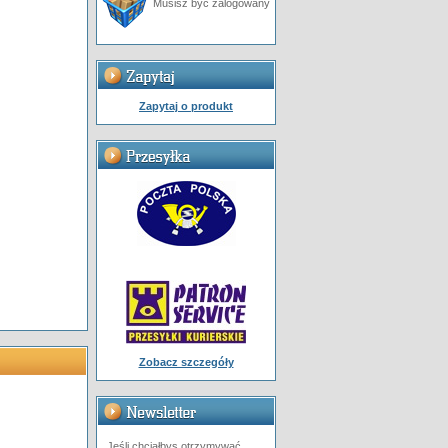
Musisz być zalogowany
Zapytaj o produkt
Zobacz szczegóły
Jeśli chciałbys otrzymywać