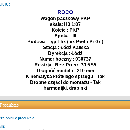
UKTU:
ROCO
Wagon paczkowy PKP
skala: H0 1:87
Koleje : PKP
Epoka : III
Budowa : typ Thx ( ex Pw4u Pr 07 )
Stacja : Łódź Kaliska
Dyrekcja : Łódź
Numer boczny : 030737
Rewizja : Rev. Prusz. 30.5.55
Długość modelu : 210 mm
Kinematyka krótkiego sprzęgu - Tak
Drobne części do montażu - Tak
harmonijki, drabinki
ze opinii o produkcie.
NIĘ