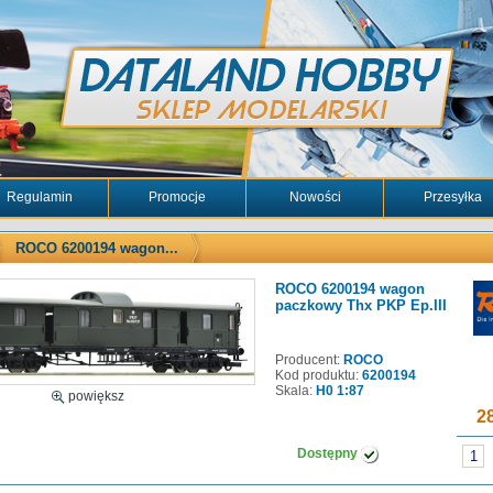
Regulamin
Promocje
Nowości
Przesyłka
ROCO 6200194 wagon...
ROCO 6200194 wagon
paczkowy Thx PKP Ep.III
Producent:
ROCO
Kod produktu:
6200194
Skala:
H0 1:87
powiększ
28
Dostępny