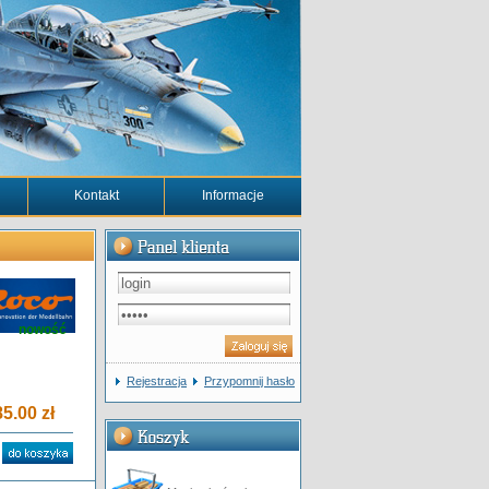
Kontakt
Informacje
nowość
Rejestracja
Przypomnij hasło
5.00 zł