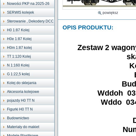
Nowości PKP na 2025-26
SERWIS kolejek
powiększ
Sterowanie , Dekodery DCC
OPIS PRODUKTU:
H0 1:87 Kolej
H0e 1:87 Kolej
Zestaw 2 wagon
H0m 1:87 kolej
sk
TT 1:120 Kolej
K
N 1:160 Kolej
G 1:22,5 kolej
Bud
Kolej do sklejania
Wddoh 035
Akcesoria kolejowe
Wddo 0343
pojazdy H0 TT N
Figurki H0 TT N
Budownictwo
Materiały do makiet
Num
Modele Plastikowe