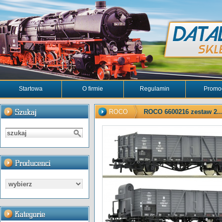
Startowa
O firmie
Regulamin
Promo
ROCO
ROCO 6600216 zestaw 2..