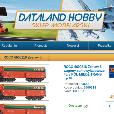
Regulamin
Promocje
Nowości
Przesyłka
ROCO 6600218 Zestaw 3...
ROCO 6600218 Zestaw 3
wagony samowyladowcze
Fals POL-MIEDŹ-TRANS
Ep.VI
Producent:
ROCO
Kod produktu:
6600218
Skala:
H0 1:87
46
Dostępny