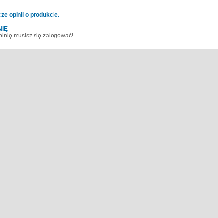
ze opinii o produkcie.
NIĘ
inię musisz się zalogować!