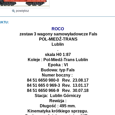
powiększ
UKTU:
ROCO
zestaw 3 wagony samowyładowcze Fals
POL-MIEDŹ-TRANS
Lublin
.
skala H0 1:87
Koleje : Pol-Miedź-Trans Lublin
Epoka : VI
Budowa: typ Fals
Numer boczny :
84 51 6650 980-0 Rev. 23.08.17
84 51 665 0 969-3 Rev. 13.01.17
84 51 6650 966-9 Rev. 30.07.18
Stacja: Lublin Górniczy
Rewizja :
Długość : 495 mm.
Kinematyka krótkiego sprzęgu.