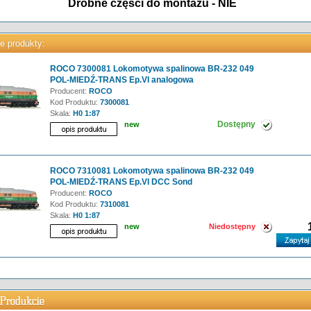
Drobne części do montażu - NIE
e produkty:
ROCO 7300081 Lokomotywa spalinowa BR-232 049
POL-MIEDŹ-TRANS Ep.VI analogowa
Producent:
ROCO
Kod Produktu:
7300081
Skala:
H0 1:87
Dostępny
new
ROCO 7310081 Lokomotywa spalinowa BR-232 049
POL-MIEDŹ-TRANS Ep.VI DCC Sond
Producent:
ROCO
Kod Produktu:
7310081
Skala:
H0 1:87
new
Niedostępny