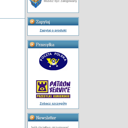
Musisz być zalogowany
Zapytaj o produkt
Zobacz szczegóły
Jeśli chciałbys otrzymywać