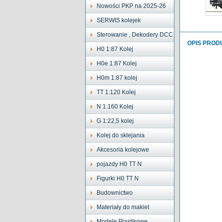
Nowości PKP na 2025-26
SERWIS kolejek
Sterowanie , Dekodery DCC
OPIS PROD
H0 1:87 Kolej
H0e 1:87 Kolej
H0m 1:87 kolej
TT 1:120 Kolej
N 1:160 Kolej
G 1:22,5 kolej
Kolej do sklejania
Akcesoria kolejowe
pojazdy H0 TT N
Figurki H0 TT N
Budownictwo
Materiały do makiet
Modele Plastikowe