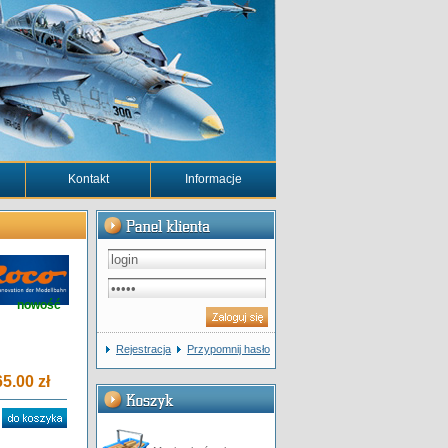
Kontakt
Informacje
nowość
Rejestracja
Przypomnij hasło
5.00 zł