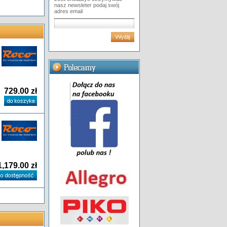
nasz newsleter podaj swój
adres email
729.00 zł
1,179.00 zł