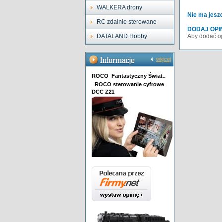
WALKERA drony
Nie ma jeszc
RC zdalnie sterowane
DODAJ OPI
DATALAND Hobby
Aby dodać op
więcej
ROCO Fantastyczny Świat..
ROCO sterowanie cyfrowe
DCC Z21