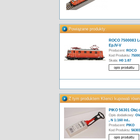
Powiązane produkty:
ROCO 7500083 Lo
Ep.IV-V
Producent:
ROCO
Kod Produktu:
7500
Skala:
H0 1:87
Z tym produktem Klienci kupowali równ
PIKO 56301 Olej 
Opis dodatkowy:
Ole
, N 1:160 itd..
Producent:
PIKO
Kod Produktu:
5630