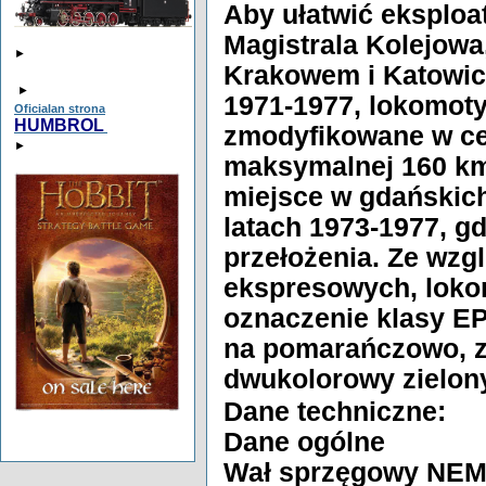
Aby ułatwić eksploat
Magistrala Kolejowa
►
Krakowem i Katowic
►
1971-1977, lokomot
Oficialan strona
HUMBROL
zmodyfikowane w ce
►
maksymalnej 160 km
miejsce w gdańskic
latach 1973-1977, g
przełożenia. Ze wzg
ekspresowych, loko
oznaczenie klasy EP
na pomarańczowo, z
dwukolorowy zielony
Dane techniczne:
Dane ogólne
Wał sprzęgowy NEM