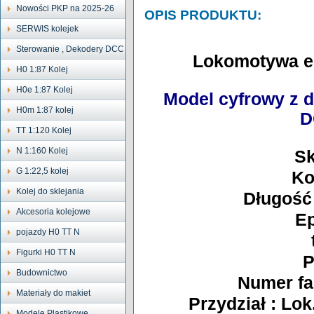
Nowości PKP na 2025-26
OPIS PRODUKTU:
SERWIS kolejek
Sterowanie , Dekodery DCC
Lokomotywa e
H0 1:87 Kolej
H0e 1:87 Kolej
Model cyfrowy z 
H0m 1:87 kolej
D
TT 1:120 Kolej
N 1:160 Kolej
Sk
G 1:22,5 kolej
Ko
Kolej do sklejania
Długość
Akcesoria kolejowe
Ep
pojazdy H0 TT N
Figurki H0 TT N
P
Budownictwo
Numer fa
Materiały do makiet
Przydział : Lo
Modele Plastikowe