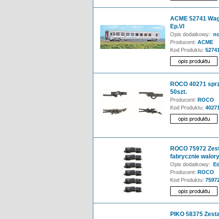
ACME 52741 Wag
Ep.VI
Opis dodatkowy:
no
Producent:
ACME
Kod Produktu:
5274
ROCO 40271 sprzę
50szt.
Producent:
ROCO
Kod Produktu:
4027
ROCO 75972 Zest
fabrycznie walor
Opis dodatkowy:
Edy
Producent:
ROCO
Kod Produktu:
7597
PIKO 58375 Zest