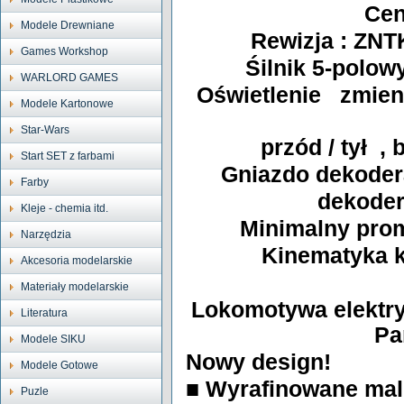
Cen
Modele Drewniane
Rewizja : ZNT
Games Workshop
Śilnik 5-polo
WARLORD GAMES
Oświetlenie zmien
Modele Kartonowe
Star-Wars
przód / tył ,
Start SET z farbami
Gniazdo dekoder
Farby
dekode
Kleje - chemia itd.
Minimalny prom
Narzędzia
Kinematyka 
Akcesoria modelarskie
Materiały modelarskie
Lokomotywa elektry
Literatura
Pa
Modele SIKU
Nowy design!
Modele Gotowe
■ Wyrafinowane mal
Puzle