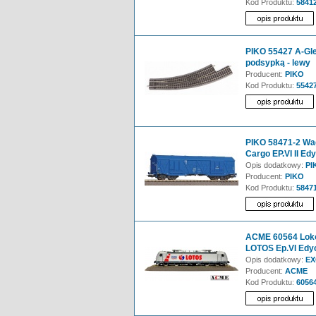
Kod Produktu:
58412
PIKO 55427 A-Gle
podsypką - lewy
Producent:
PIKO
Kod Produktu:
5542
PIKO 58471-2 Wa
Cargo EP.VI II E
Opis dodatkowy:
PIK
Producent:
PIKO
Kod Produktu:
58471
ACME 60564 Lok
LOTOS Ep.VI Edy
Opis dodatkowy:
EX
Producent:
ACME
Kod Produktu:
6056