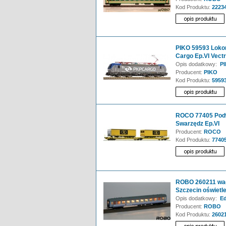
Kod Produktu:
2223
PIKO 59593 Loko
Cargo Ep.VI Vect
Opis dodatkowy:
PI
Producent:
PIKO
Kod Produktu:
5959
ROCO 77405 Podw
Swarzędz Ep.VI
Producent:
ROCO
Kod Produktu:
7740
ROBO 260211 wago
Szczecin oświetl
Opis dodatkowy:
Ed
Producent:
ROBO
Kod Produktu:
2602