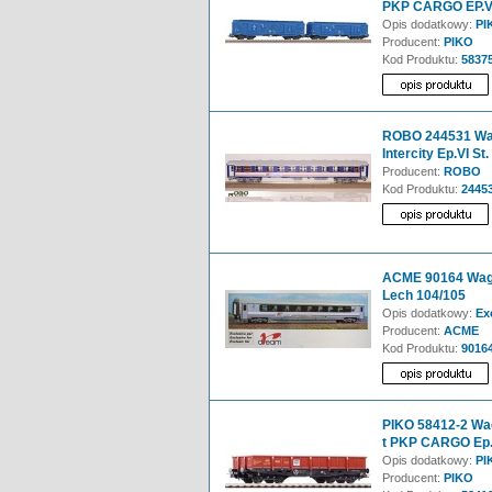
PKP CARGO EP.V
Opis dodatkowy:
PI
Producent:
PIKO
Kod Produktu:
5837
ROBO 244531 Wa
Intercity Ep.VI S
Producent:
ROBO
Kod Produktu:
2445
ACME 90164 Wago
Lech 104/105
Opis dodatkowy:
Exc
Producent:
ACME
Kod Produktu:
9016
PIKO 58412-2 Wa
t PKP CARGO Ep.
Opis dodatkowy:
PIK
Producent:
PIKO