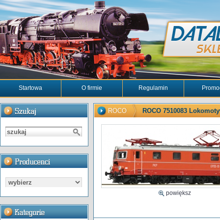
Startowa
O firmie
Regulamin
Promo
ROCO
ROCO 7510083 Lokomotyw
powiększ