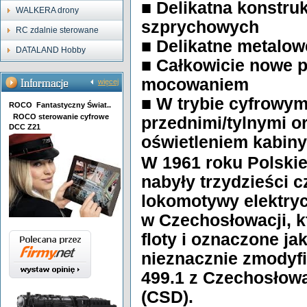
■ Delikatna konstru
WALKERA drony
szprychowych
RC zdalnie sterowane
■ Delikatne metalow
DATALAND Hobby
■ Całkowicie nowe 
mocowaniem
więcej
■ W trybie cyfrowym
ROCO Fantastyczny Świat..
ROCO sterowanie cyfrowe
przednimi/tylnymi o
DCC Z21
oświetleniem kabin
W 1961 roku Polski
nabyły trzydzieści 
lokomotywy elektryc
w Czechosłowacji, k
floty i oznaczone ja
nieznacznie zmodyf
499.1 z Czechosłow
(CSD).