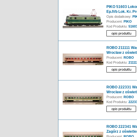
PIKO 51603 Loko
Ep.IVb Lok. Kr. P
Opis dodatkowy:
PI
Producent:
PIKO
Kod Produktu:
5160
ROBO 211111 Wag
Wrocław z oświet
Producent:
ROBO
Kod Produktu:
21111
ROBO 222331 Wag
Wrocław z oświet
Producent:
ROBO
Kod Produktu:
2223
ROBO 222341 Wag
Zagórz z oświetl
Producent:
ROBO