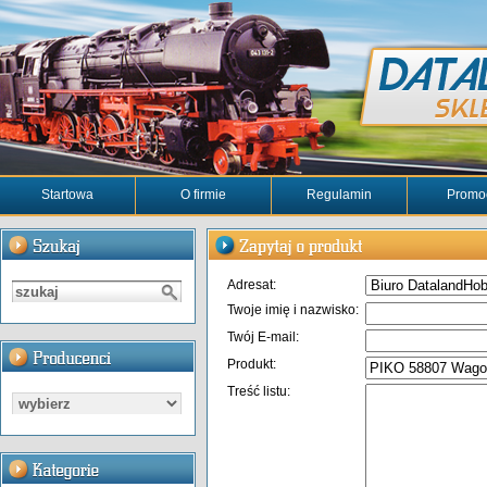
Startowa
O firmie
Regulamin
Promo
Adresat:
Twoje imię i nazwisko:
Twój E-mail:
Produkt:
Treść listu: