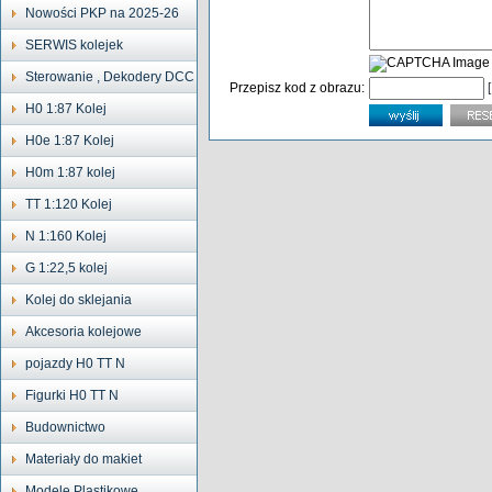
Nowości PKP na 2025-26
SERWIS kolejek
Sterowanie , Dekodery DCC
Przepisz kod z obrazu:
H0 1:87 Kolej
H0e 1:87 Kolej
H0m 1:87 kolej
TT 1:120 Kolej
N 1:160 Kolej
G 1:22,5 kolej
Kolej do sklejania
Akcesoria kolejowe
pojazdy H0 TT N
Figurki H0 TT N
Budownictwo
Materiały do makiet
Modele Plastikowe