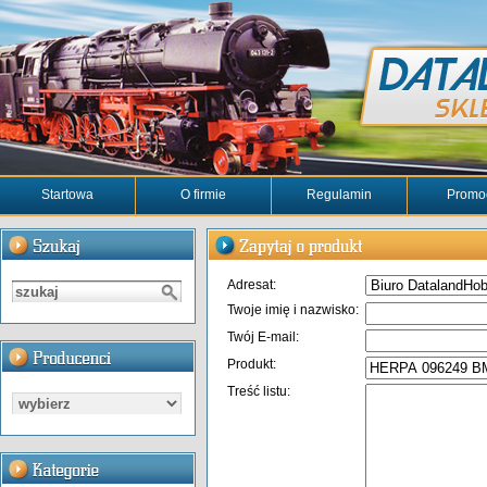
Startowa
O firmie
Regulamin
Promo
Adresat:
Twoje imię i nazwisko:
Twój E-mail:
Produkt:
Treść listu: