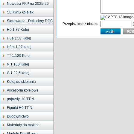
Nowości PKP na 2025-26
SERWIS kolejek
Sterowanie , Dekodery DCC
Przepisz kod z obrazu:
H0 1:87 Kolej
H0e 1:87 Kolej
H0m 1:87 kolej
TT 1:120 Kolej
N 1:160 Kolej
G 1:22,5 kolej
Kolej do sklejania
Akcesoria kolejowe
pojazdy H0 TT N
Figurki H0 TT N
Budownictwo
Materiały do makiet
Modele Plastikowe