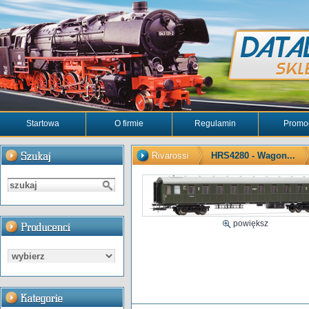
Startowa
O firmie
Regulamin
Promo
Rivarossi
HRS4280 - Wagon...
powiększ