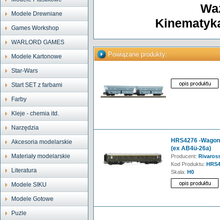
Wa
Modele Drewniane
Kinematyka
Games Workshop
WARLORD GAMES
Powiązane produkty:
Modele Kartonowe
Star-Wars
Start SET z farbami
Farby
Kleje - chemia itd.
Narzędzia
HRS4276 -Wagon p
Akcesoria modelarskie
(ex AB4ü-26a)
Materiały modelarskie
Producent:
Rivaross
Kod Produktu:
HRS4
Literatura
Skala:
H0
Modele SIKU
Modele Gotowe
Puzle