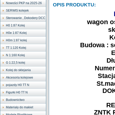
Nowości PKP na 2025-26
OPIS PRODUKTU:
SERWIS kolejek
Sterowanie , Dekodery DCC
wagon o
H0 1:87 Kolej
sk
H0e 1:87 Kolej
K
H0m 1:87 kolej
Budowa : se
TT 1:120 Kolej
E
N 1:160 Kolej
Dł
G 1:22,5 kolej
Numer
Kolej do sklejania
Stacj
Akcesoria kolejowe
St.ma
pojazdy H0 TT N
DOK
Figurki H0 TT N
Budownictwo
RE
Materiały do makiet
ZNTK P
Modele Plastikowe