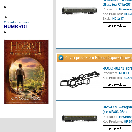
Bhxz (ex C4ü-26)
►
Producent:
Rivaross
Kod Produktu:
HRS4
►
Skala:
H0 1:87
Oficialan strona
HUMBROL
►
Z tym produktem Klienci kupowali równ
ROCO 40271 sprzęg
Producent:
ROCO
Kod Produktu:
4027
HRS4276 -Wagon p
(ex AB4ü-26a)
Producent:
Rivaross
Kod Produktu:
HRS4