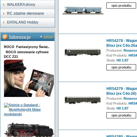
WALKERA drony
RC zdalnie sterowane
DATALAND Hobby
więcej
HRS4278 - Wagon 
Bhxz (ex C4ü-26a
ROCO Fantastyczny Świat..
Producent:
Rivaross
ROCO sterowanie cyfrowe
Kod Produktu:
HRS4
DCC Z21
Skala:
H0 1:87
HRS4279 - Wagon 
Bhxz (ex C4ü-26)
Producent:
Rivaross
Kod Produktu:
HRS4
Skala:
H0 1:87
HRS4280 - Wagon 