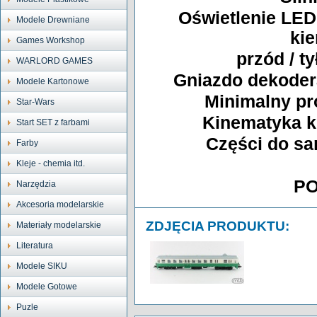
Oświetlenie LED
Modele Drewniane
kie
Games Workshop
przód / ty
WARLORD GAMES
Gniazdo dekoder
Modele Kartonowe
Minimalny pr
Star-Wars
Kinematyka k
Start SET z farbami
Części do s
Farby
Kleje - chemia itd.
P
Narzędzia
Akcesoria modelarskie
ZDJĘCIA PRODUKTU:
Materiały modelarskie
Literatura
Modele SIKU
Modele Gotowe
Puzle