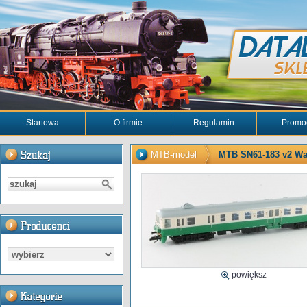
Startowa
O firmie
Regulamin
Promo
MTB-model
MTB SN61-183 v2 Wa
powiększ