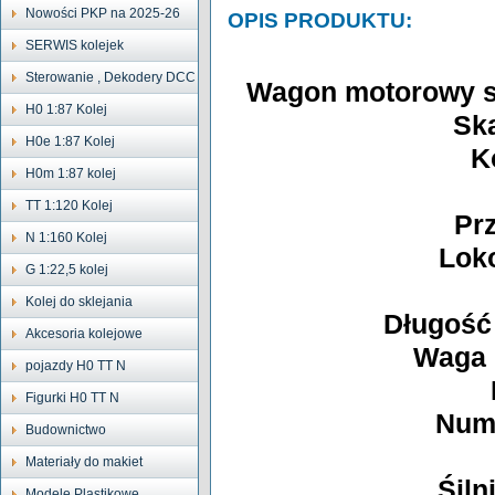
Nowości PKP na 2025-26
OPIS PRODUKTU:
SERWIS kolejek
Sterowanie , Dekodery DCC
Wagon motorowy s
H0 1:87 Kolej
Ska
H0e 1:87 Kolej
K
H0m 1:87 kolej
TT 1:120 Kolej
Prz
N 1:160 Kolej
Lok
G 1:22,5 kolej
Kolej do sklejania
Długość
Akcesoria kolejowe
Waga 
pojazdy H0 TT N
Figurki H0 TT N
Nume
Budownictwo
Materiały do makiet
Śiln
Modele Plastikowe