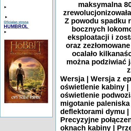
maksymalna 80
►
zrewolucjonizowała 
►
Z powodu spadku ru
Oficialan strona
HUMBROL
bocznych lokomo
►
eksploatacji i zos
oraz zezłomowane 
ocalało kilkanaś
można podziwiać 
z
Wersja | Wersja z ep
oświetlenie kabiny 
oświetlenie podwozi
migotanie paleniska 
deflektorami dymu |
Precyzyjne połączen
oknach kabiny | Prz