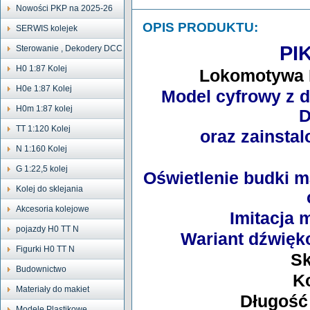
Nowości PKP na 2025-26
OPIS PRODUKTU:
SERWIS kolejek
PI
Sterowanie , Dekodery DCC
H0 1:87 Kolej
Lokomotywa 
H0e 1:87 Kolej
Model cyfrowy z 
H0m 1:87 kolej
D
TT 1:120 Kolej
oraz zainsta
N 1:160 Kolej
G 1:22,5 kolej
Oświetlenie budki ma
Kolej do sklejania
Akcesoria kolejowe
Imitacja 
pojazdy H0 TT N
Wariant dźwięk
Figurki H0 TT N
Sk
Budownictwo
K
Materiały do makiet
Długość
Modele Plastikowe