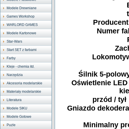
Modele Drewniane
Games Workshop
Producent 
WARLORD GAMES
Numer fa
Modele Kartonowe
Star-Wars
Zac
Start SET z farbami
Lokomotyw
Farby
Kleje - chemia itd.
Śilnik 5-polo
Narzędzia
Oświetlenie LED
Akcesoria modelarskie
ki
Materiały modelarskie
przód / tył
Literatura
Gniazdo dekodera
Modele SIKU
Modele Gotowe
Minimalny pr
Puzle