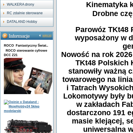
Kinematyka 
WALKERA drony
Drobne czę
RC zdalnie sterowane
DATALAND Hobby
Parowóz TKt48 P
więcej
wyposażony w d
ge
ROCO Fantastyczny Świat..
ROCO sterowanie cyfrowe
Nowość na rok 2026
DCC Z21
TKt48 Polskich
stanowiły ważną c
towarowego na lini
i Tatrach Wysokich
Lokomotywy były b
w zakładach Fab
dostarczono 191 e
masie klejącej, s
uniwersalna w