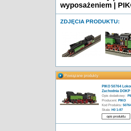
wyposażeniem | PIK
ZDJĘCIA PRODUKTU:
Powiązane produkty:
PIKO 50764 Loko
Zachodnia DOKP
Opis dodatkowy:
PI
Producent:
PIKO
Kod Produktu:
5076
Skala:
H0 1:87