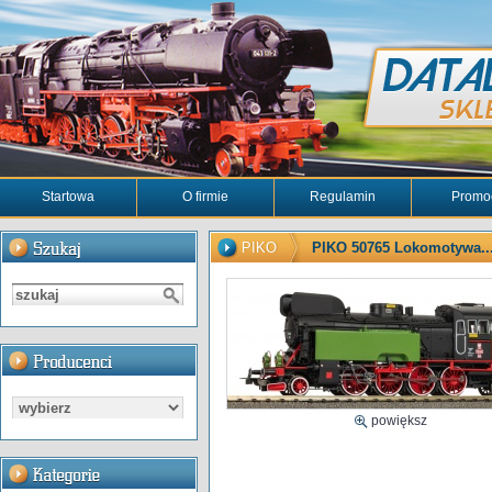
Startowa
O firmie
Regulamin
Promo
PIKO
PIKO 50765 Lokomotywa..
powiększ