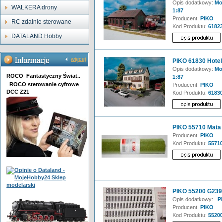
Opis dodatkowy:
Mod
WALKERA drony
1:87
Producent:
PIKO
RC zdalnie sterowane
Kod Produktu:
6182
DATALAND Hobby
więcej
PIKO 61830 Hotel
Opis dodatkowy:
Mod
ROCO Fantastyczny Świat..
1:87
ROCO sterowanie cyfrowe
Producent:
PIKO
DCC Z21
Kod Produktu:
6183
PIKO 55710 Mata 
Producent:
PIKO
Kod Produktu:
5571
PIKO 55200 G239 
Opis dodatkowy:
PI
Producent:
PIKO
Kod Produktu:
5520