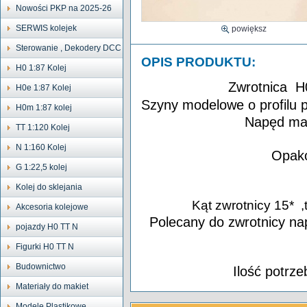
Nowości PKP na 2025-26
SERWIS kolejek
powiększ
Sterowanie , Dekodery DCC
OPIS PRODUKTU:
H0 1:87 Kolej
Zwrotnica H
H0e 1:87 Kolej
Szyny modelowe o profilu 
H0m 1:87 kolej
Napęd man
TT 1:120 Kolej
N 1:160 Kolej
Opako
G 1:22,5 kolej
Kolej do sklejania
Kąt zwrotnicy 15* ,
Akcesoria kolejowe
Polecany do zwrotnicy n
pojazdy H0 TT N
Figurki H0 TT N
Budownictwo
Ilość potrze
Materiały do makiet
Modele Plastikowe