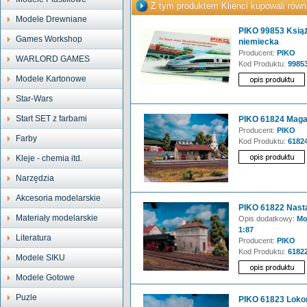
Z tym produktem Klienci kupowali równ
Modele Drewniane
PIKO 99853 Książ
Games Workshop
niemiecka
Producent:
PIKO
WARLORD GAMES
Kod Produktu:
9985
Modele Kartonowe
Star-Wars
Start SET z farbami
PIKO 61824 Maga
Producent:
PIKO
Farby
Kod Produktu:
6182
Kleje - chemia itd.
Narzędzia
Akcesoria modelarskie
PIKO 61822 Nast
Materiały modelarskie
Opis dodatkowy:
Mod
1:87
Literatura
Producent:
PIKO
Kod Produktu:
6182
Modele SIKU
Modele Gotowe
Puzle
PIKO 61823 Lok