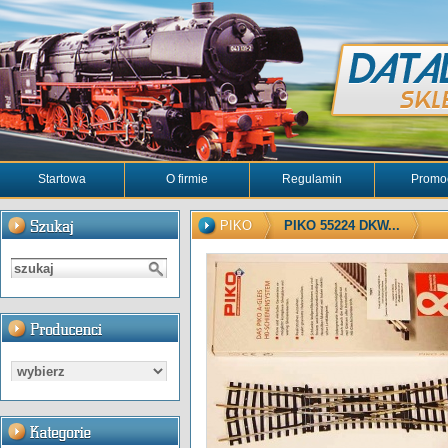
Startowa
O firmie
Regulamin
Promo
PIKO
PIKO 55224 DKW...