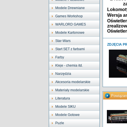
z
Modele Drewniane
Lokomot
Wersja a
Games Workshop
Oświetlen
WARLORD GAMES
zrealizo
Oświetle
Modele Kartonowe
Star-Wars
ZDJĘCIA P
Start SET z farbami
Farby
Kleje - chemia itd.
Narzędzia
Akcesoria modelarskie
Materiały modelarskie
Powiązan
Literatura
Modele SIKU
Modele Gotowe
Puzle