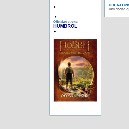
DODAJ OPI
►
Aby dodać op
►
Oficialan strona
HUMBROL
►