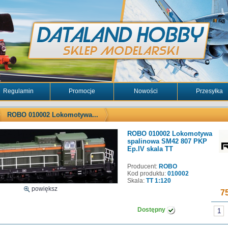
Regulamin
Promocje
Nowości
Przesyłka
ROBO 010002 Lokomotywa...
ROBO 010002 Lokomotywa
spalinowa SM42 807 PKP
Ep.IV skala TT
Producent:
ROBO
Kod produktu:
010002
Skala:
TT 1:120
powiększ
75
Dostępny