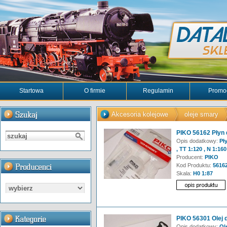
Startowa
O firmie
Regulamin
Promo
Akcesoria kolejowe
oleje smary
PIKO 56162 Płyn 
Opis dodatkowy:
Pły
, TT 1:120 , N 1:160 
Producent:
PIKO
Kod Produktu:
5616
Skala:
H0 1:87
PIKO 56301 Olej 
Opis dodatkowy:
Ole