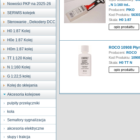
Nowości PKP na 2025-26
, N 1:160 itd..
Producent:
PIKO
SERWIS kolejek
Kod Produktu:
5630
Skala:
H0 1:87
Sterowanie , Dekodery DCC
H0 1:87 Kolej
H0e 1:87 Kolej
ROCO 10908 Pły
H0m 1:87 kolej
Producent:
ROCO
Kod Produktu:
1090
TT 1:120 Kolej
Skala:
H0 TT N
N 1:160 Kolej
G 1:22,5 kolej
Kolej do sklejania
Akcesoria kolejowe
pulpity przełączniki
koła
Semafory sygnalizacja
akcesoria elektryczne
słupy i trakcja