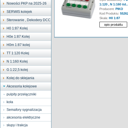
Nowości PKP na 2025-26
1:120 , N 1:160 itd..
Producent:
PIKO
SERWIS kolejek
Kod Produktu:
5526
Skala:
H0 1:87
Sterowanie , Dekodery DCC
H0 1:87 Kolej
H0e 1:87 Kolej
H0m 1:87 kolej
TT 1:120 Kolej
N 1:160 Kolej
G 1:22,5 kolej
Kolej do sklejania
Akcesoria kolejowe
pulpity przełączniki
koła
Semafory sygnalizacja
akcesoria elektryczne
słupy i trakcja