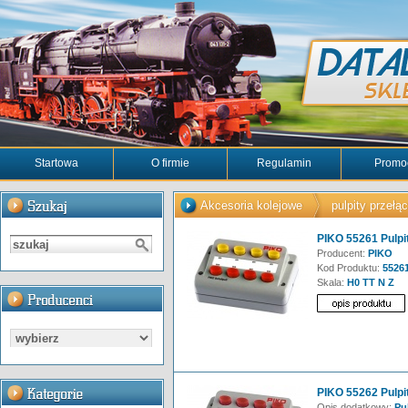
Startowa
O firmie
Regulamin
Promo
Akcesoria kolejowe
pulpity przełąc
PIKO 55261 Pulpi
Producent:
PIKO
Kod Produktu:
5526
Skala:
H0 TT N Z
PIKO 55262 Pulpit
Opis dodatkowy:
Pul