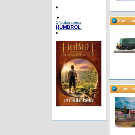
►
►
Powiązan
Oficialan strona
HUMBROL
►
Z tym pro