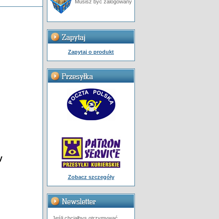
Musisz być zalogowany
Zapytaj o produkt
y
Zobacz szczegóły
Jeśli chciałbys otrzymywać