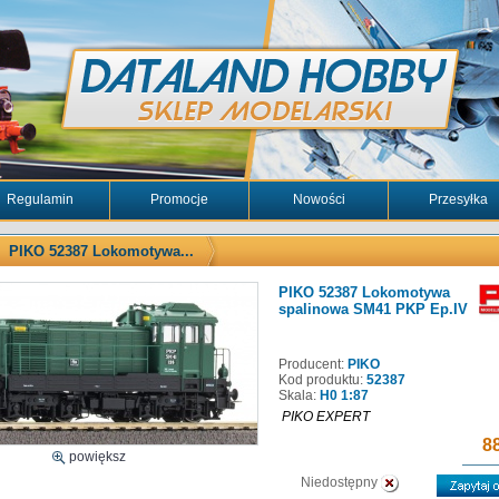
Regulamin
Promocje
Nowości
Przesyłka
PIKO 52387 Lokomotywa...
PIKO 52387 Lokomotywa
spalinowa SM41 PKP Ep.IV
Producent:
PIKO
Kod produktu:
52387
Skala:
H0 1:87
PIKO EXPERT
88
powiększ
Niedostępny