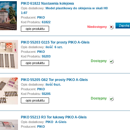
PIKO 61822 Nastawnia kolejowa
Opis dodatkowy:
Model plastikowy do sklejenia w skali H0
1:87
Producent:
PIKO
Kod Produktu:
61822
Niedostępny
PIKO 55203 G115 Tor prosty PIKO A-Gleis
Opis dodatkowy:
ilość 6 szt.
Producent:
PIKO
Kod Produktu:
55203
Dostępny
PIKO 55205 G62 Tor prosty PIKO A-Gleis
Opis dodatkowy:
ilość 6szt.
Producent:
PIKO
Kod Produktu:
55205
Dostępny
PIKO 55213 R3 Tor łukowy PIKO A-Gleis
Opis dodatkowy:
PIKO A-Gleis
Producent:
PIKO