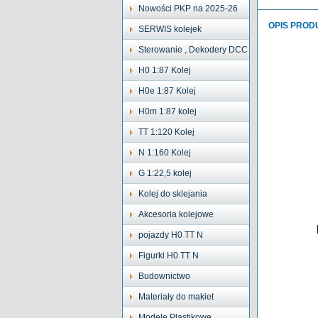
Nowości PKP na 2025-26
OPIS PROD
SERWIS kolejek
Sterowanie , Dekodery DCC
H0 1:87 Kolej
H0e 1:87 Kolej
H0m 1:87 kolej
TT 1:120 Kolej
N 1:160 Kolej
G 1:22,5 kolej
Kolej do sklejania
Akcesoria kolejowe
pojazdy H0 TT N
Figurki H0 TT N
Budownictwo
Materiały do makiet
Modele Plastikowe