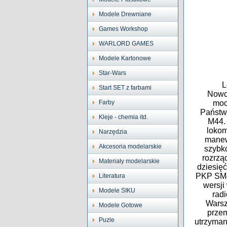
Modele Drewniane
Games Workshop
WARLORD GAMES
Modele Kartonowe
Star-Wars
L
Start SET z farbami
Nowoś
Farby
moc
Państwo
Kleje - chemia itd.
M44. 
lokom
Narzędzia
manew
Akcesoria modelarskie
szybk
rozrzą
Materiały modelarskie
dziesię
PKP SM40
Literatura
wersji
Modele SIKU
radi
Warsz
Modele Gotowe
przem
Puzle
utrzyman