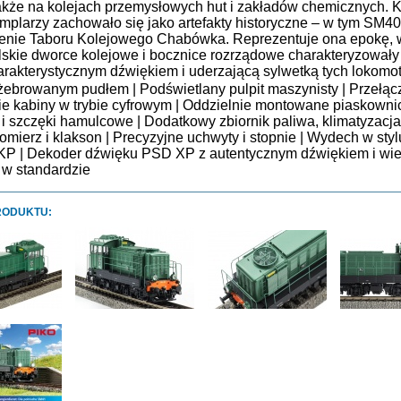
akże na kolejach przemysłowych hut i zakładów chemicznych. K
mplarzy zachowało się jako artefakty historyczne – w tym SM4
nie Taboru Kolejowego Chabówka. Reprezentuje ona epokę, w
lskie dworce kolejowe i bocznice rozrządowe charakteryzowały
arakterystycznym dźwiękiem i uderzającą sylwetką tych lokomo
żebrowanym pudłem | Podświetlany pulpit maszynisty | Przełą
ie kabiny w trybie cyfrowym | Oddzielnie montowane piaskownic
i szczęki hamulcowe | Dodatkowy zbiornik paliwa, klimatyzacja
omierz i klakson | Precyzyjne uchwyty i stopnie | Wydech w sty
KP | Dekoder dźwięku PSD XP z autentycznym dźwiękiem i wi
mi w standardzie
RODUKTU: