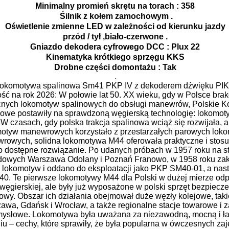
Minimalny promień skrętu na torach : 358
Śilnik z kołem zamochowym .
Oświetlenie zmienne LED w zależności od kierunku jazdy
przód / tył ,biało-czerwone .
Gniazdo dekodera cyfrowego DCC : Plux 22
Kinematyka krótkiego sprzęgu KKS
Drobne części domontażu : Tak
.
okomotywa spalinowa Sm41 PKP IV z dekoderem dźwięku PI
ć na rok 2026: W połowie lat 50. XX wieku, gdy w Polsce bra
nych lokomotyw spalinowych do obsługi manewrów, Polskie Ko
we postawiły na sprawdzoną węgierską technologię: lokomoty
W czasach, gdy polska trakcja spalinowa wciąż się rozwijała, a
otyw manewrowych korzystało z przestarzałych parowych lok
rowych, solidna lokomotywa M44 oferowała praktyczne i stos
o dostępne rozwiązanie. Po udanych próbach w 1957 roku na s
dowych Warszawa Odolany i Poznań Franowo, w 1958 roku za
ć lokomotyw i oddano do eksploatacji jako PKP SM40-01, a nas
. Te pierwsze lokomotywy M44 dla Polski w dużej mierze od
 węgierskiej, ale były już wyposażone w polski sprzęt bezpiecze
owy. Obszar ich działania obejmował duże węzły kolejowe, taki
awa, Gdańsk i Wrocław, a także regionalne stacje towarowe i z
ysłowe. Lokomotywa była uważana za niezawodną, ​​mocną i ł
iu – cechy, które sprawiły, że była popularna w ówczesnych za