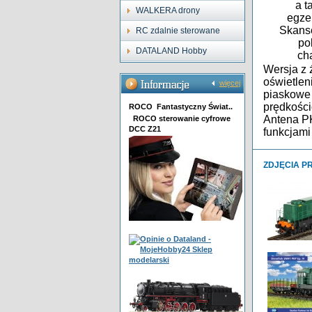
a t
WALKERA drony
egze
Skanse
RC zdalnie sterowane
po
DATALAND Hobby
ch
Wersja z 
oświetlen
więcej
piaskowe 
prędkości
ROCO Fantastyczny Świat..
Antena P
ROCO sterowanie cyfrowe
DCC Z21
funkcja
ZDJĘCIA P