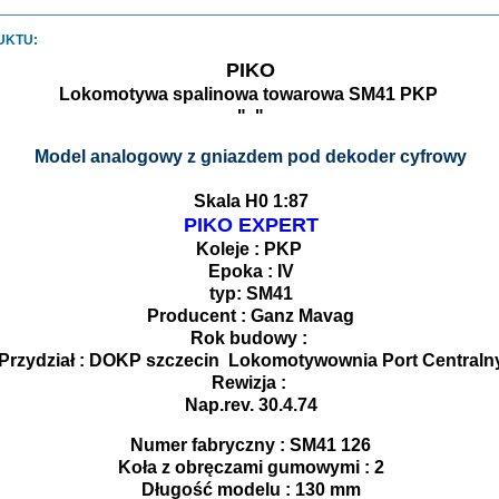
UKTU:
PIKO
Lokomotywa spalinowa towarowa SM41 PKP
" "
Model analogowy z gniazdem pod dekoder cyfrowy
Skala H0 1:87
PIKO EXPERT
Koleje : PKP
Epoka : IV
typ: SM41
Producent : Ganz Mavag
Rok budowy :
Przydział : DOKP szczecin Lokomotywownia Port Centraln
Rewizja :
Nap.rev. 30.4.74
Numer fabryczny : SM41 126
Koła z obręczami gumowymi : 2
Długość modelu : 130 mm