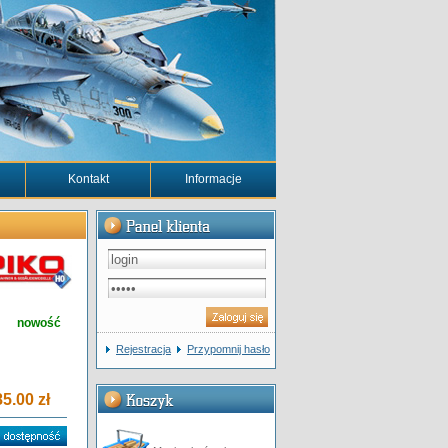
Kontakt
Informacje
nowość
Rejestracja
Przypomnij hasło
5.00 zł