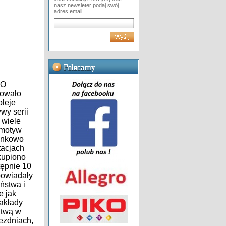
nasz newsleter podaj swój
adres email
KO
kowało
leje
wy serii
 wiele
omotyw
unkowo
tacjach
kupiono
tępnie 10
powiadały
ństwa i
e jak
akłady
atwą w
jezdniach,