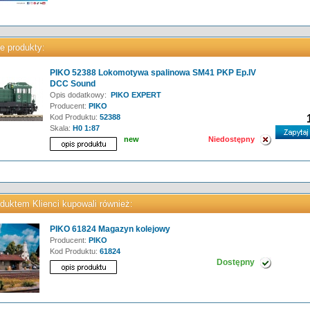
e produkty:
PIKO 52388 Lokomotywa spalinowa SM41 PKP Ep.IV
DCC Sound
Opis dodatkowy:
PIKO EXPERT
Producent:
PIKO
Kod Produktu:
52388
Skala:
H0 1:87
new
Niedostępny
duktem Klienci kupowali również:
PIKO 61824 Magazyn kolejowy
Producent:
PIKO
Kod Produktu:
61824
Dostępny