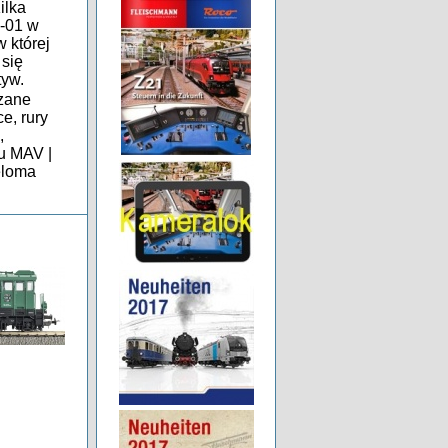
ilka
0-01 w
 której
 się
tyw.
czane
e, rury
,
lu MAV |
eloma