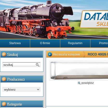
Startowa
O firmie
Regulamin
Promo
Akcesoria kolejowe
ROCO 40026 P
powiększ