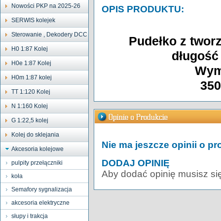
Nowości PKP na 2025-26
OPIS PRODUKTU:
SERWIS kolejek
Sterowanie , Dekodery DCC
Pudełko z twor
H0 1:87 Kolej
długość
H0e 1:87 Kolej
Wym
H0m 1:87 kolej
35
TT 1:120 Kolej
N 1:160 Kolej
G 1:22,5 kolej
Kolej do sklejania
Nie ma jeszcze opinii o pr
Akcesoria kolejowe
DODAJ OPINIĘ
pulpity przełączniki
Aby dodać opinię musisz si
koła
Semafory sygnalizacja
akcesoria elektryczne
słupy i trakcja