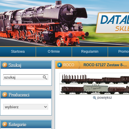
Startowa
O firmie
Regulamin
Promo
ROCO
ROCO 67127 Zestaw 8-...
powiększ