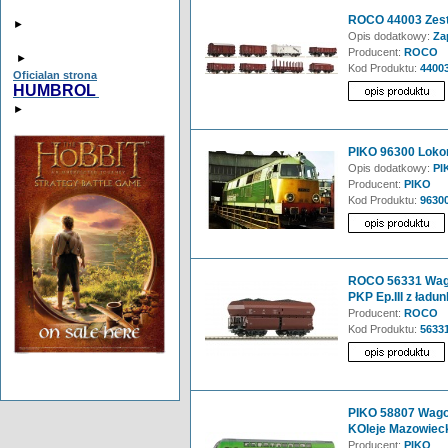
ROCO 44003 Zes
►
Opis dodatkowy:
Zap
Producent:
ROCO
►
Kod Produktu:
4400
Oficialan strona
HUMBROL
►
PIKO 96300 Loko
Opis dodatkowy:
PI
Producent:
PIKO
Kod Produktu:
9630
ROCO 56331 Wag
PKP Ep.III z ładu
Producent:
ROCO
Kod Produktu:
5633
PIKO 58807 Wagon
KOleje Mazowieck
Producent:
PIKO