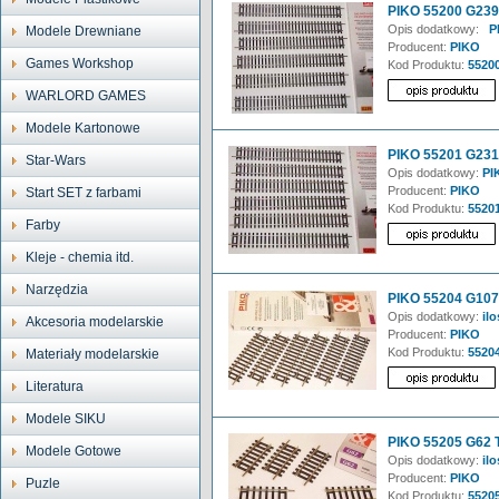
PIKO 55200 G239 
Opis dodatkowy:
PI
Modele Drewniane
Producent:
PIKO
Games Workshop
Kod Produktu:
5520
WARLORD GAMES
Modele Kartonowe
PIKO 55201 G231 
Star-Wars
Opis dodatkowy:
PI
Producent:
PIKO
Start SET z farbami
Kod Produktu:
5520
Farby
Kleje - chemia itd.
Narzędzia
PIKO 55204 G107 
Opis dodatkowy:
ilo
Akcesoria modelarskie
Producent:
PIKO
Kod Produktu:
5520
Materiały modelarskie
Literatura
Modele SIKU
PIKO 55205 G62 T
Modele Gotowe
Opis dodatkowy:
ilo
Producent:
PIKO
Puzle
Kod Produktu:
5520