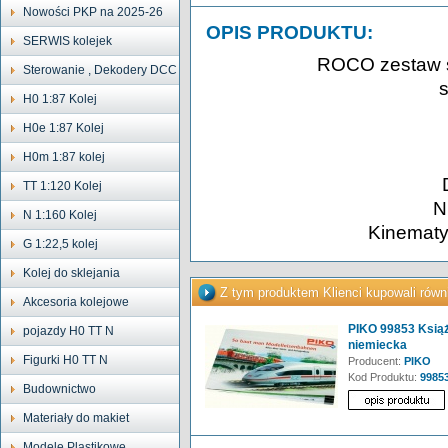
Nowości PKP na 2025-26
OPIS PRODUKTU:
SERWIS kolejek
ROCO zestaw 
Sterowanie , Dekodery DCC
s
H0 1:87 Kolej
H0e 1:87 Kolej
H0m 1:87 kolej
TT 1:120 Kolej
N
N 1:160 Kolej
Kinematy
G 1:22,5 kolej
Kolej do sklejania
Z tym produktem Klienci kupowali równ
Akcesoria kolejowe
PIKO 99853 Książ
pojazdy H0 TT N
niemiecka
Figurki H0 TT N
Producent:
PIKO
Kod Produktu:
9985
Budownictwo
Materiały do makiet
Modele Plastikowe