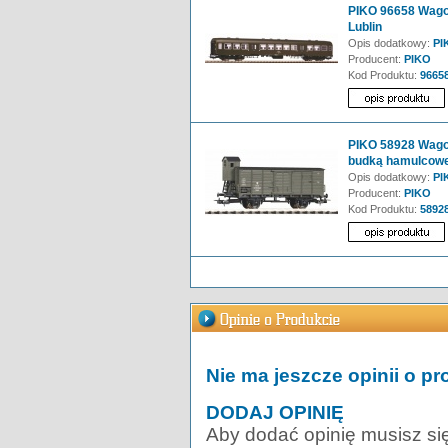
PIKO 96658 Wagon
Lublin
Opis dodatkowy:
PI
Producent:
PIKO
Kod Produktu:
9665
PIKO 58928 Wagon
budką hamulcow
Opis dodatkowy:
PIK
Producent:
PIKO
Kod Produktu:
5892
Nie ma jeszcze opinii o pr
DODAJ OPINIĘ
Aby dodać opinię musisz si