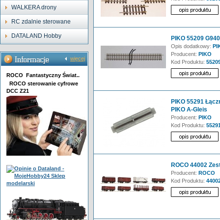
WALKERA drony
RC zdalnie sterowane
DATALAND Hobby
PIKO 55209 G940 
Opis dodatkowy:
PIK
Producent:
PIKO
więcej
Kod Produktu:
5520
ROCO Fantastyczny Świat..
ROCO sterowanie cyfrowe
DCC Z21
PIKO 55291 Łączn
PIKO A-Gleis
Producent:
PIKO
Kod Produktu:
5529
ROCO 44002 Zes
Producent:
ROCO
Kod Produktu:
4400