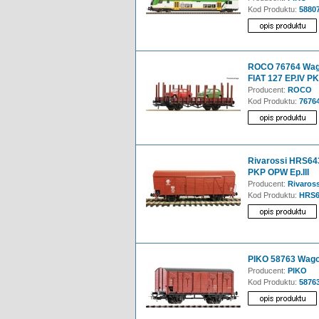
Kod Produktu:
5880
ROCO 76764 Wago
FIAT 127 EP.IV P
Producent:
ROCO
Kod Produktu:
7676
Rivarossi HRS643
PKP OPW Ep.III
Producent:
Rivaross
Kod Produktu:
HRS6
PIKO 58763 Wagon
Producent:
PIKO
Kod Produktu:
5876