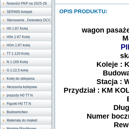
Nowości PKP na 2025-26
OPIS PRODUKTU:
SERWIS kolejek
Sterowanie , Dekodery DCC
wagon pasażers
H0 1:87 Kolej
M
H0e 1:87 Kolej
P
H0m 1:87 kolej
TT 1:120 Kolej
sk
N 1:160 Kolej
Koleje : 
G 1:22,5 kolej
Budowa
Kolej do sklejania
Stacja :
Akcesoria kolejowe
Przydział : KM KO
pojazdy H0 TT N
Figurki H0 TT N
Dług
Budownictwo
Numer boczn
Materiały do makiet
Rewi
Modele Plastikowe