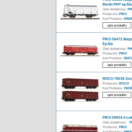
Berlin PKP ep.IVa
Opis dodatkowy:
PIK
Producent:
PIKO
Kod Produktu:
5460
PIKO 58472 Wago
Ep.IVa
Opis dodatkowy:
PI
Producent:
PIKO
Kod Produktu:
5847
ROCO 76038 Zest
Producent:
ROCO
Kod Produktu:
7603
PIKO 59934-4 Lo
Opis dodatkowy:
PI
Producent:
PIKO
Kod Produktu:
59934