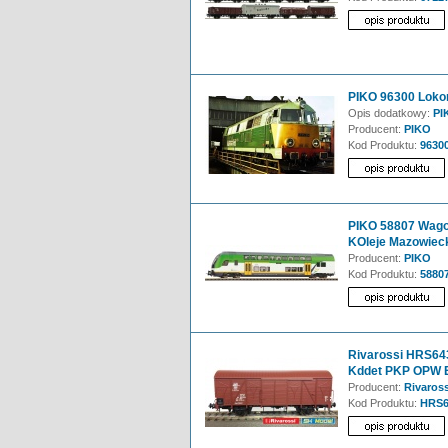
PIKO 96300 Loko
Opis dodatkowy:
PI
Producent:
PIKO
Kod Produktu:
9630
PIKO 58807 Wagon
KOleje Mazowieck
Producent:
PIKO
Kod Produktu:
5880
Rivarossi HRS643
Kddet PKP OPW E
Producent:
Rivaross
Kod Produktu:
HRS6