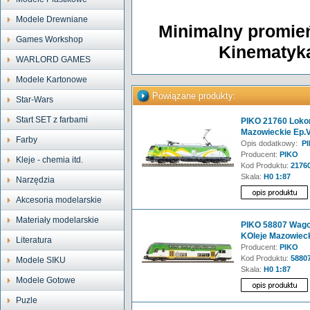
Modele Drewniane
Minimalny promień
Games Workshop
Kinematyka
WARLORD GAMES
Modele Kartonowe
Powiązane produkty:
Star-Wars
Start SET z farbami
PIKO 21760 Loko
Mazowieckie Ep.
Farby
Opis dodatkowy:
PI
Producent:
PIKO
Kleje - chemia itd.
Kod Produktu:
2176
Skala:
H0 1:87
Narzędzia
Akcesoria modelarskie
Materiały modelarskie
PIKO 58807 Wagon
KOleje Mazowieck
Literatura
Producent:
PIKO
Kod Produktu:
5880
Modele SIKU
Skala:
H0 1:87
Modele Gotowe
Puzle