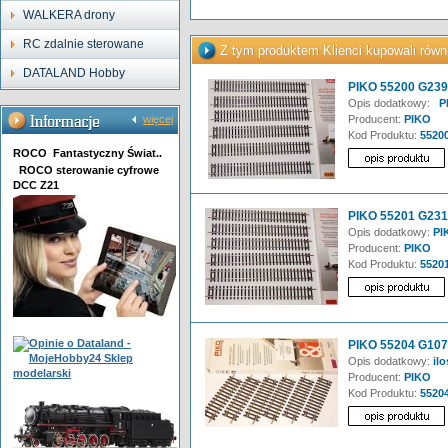
WALKERA drony
RC zdalnie sterowane
Z tym produktem Klienci kupowali równ
DATALAND Hobby
PIKO 55200 G239 
Opis dodatkowy:
PI
więcej
Producent:
PIKO
Kod Produktu:
5520
ROCO Fantastyczny Świat..
ROCO sterowanie cyfrowe
DCC Z21
PIKO 55201 G231 
Opis dodatkowy:
PI
Producent:
PIKO
Kod Produktu:
5520
PIKO 55204 G107 
Opis dodatkowy:
ilo
Producent:
PIKO
Kod Produktu:
5520