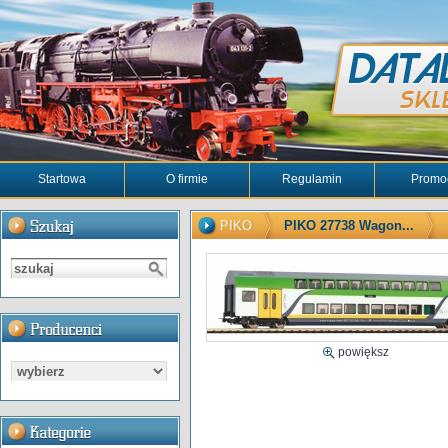
Startowa
O firmie
Regulamin
Promo
PIKO
PIKO 27738 Wagon...
powiększ