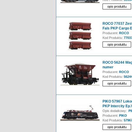
ROCO 77037 Zes
Fals PKP Cargo E
Producent:
ROCO
Kod Produktu:
7703
ROCO 56244 Wago
numer
Producent:
ROCO
Kod Produktu:
5624
PIKO 57967 Lokom
PKP Intercity Ep.
Opis dodatkowy:
PI
Producent:
PIKO
Kod Produktu:
5796