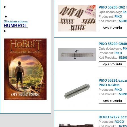
►
PIKO 55205 G62 T
Opis dodatkowy:
ilo
►
Producent:
PIKO
Kod Produktu:
5520
Oficialan strona
HUMBROL
►
PIKO 55209 G940 
Opis dodatkowy:
PIK
Producent:
PIKO
Kod Produktu:
5520
PIKO 55291 Łączn
PIKO A-Gleis
Producent:
PIKO
Kod Produktu:
5529
ROCO 67127 Zes
Producent:
ROCO
Kod Produktu:
6712